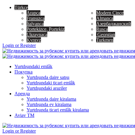
Türkçe
Arapça
Modern Çince
Fransızca
Almanca
İtalyanca
Азербаджанский
Portekizce, Portekiz
Rusça
Ukraynaca
Georgian
Kyrgyz
Turkmen
Login or Register
Yurtdışındaki emlâk
Покупка
Yurtdışında daire satışı
Yurtdışındaki ticari emlâk
Yurtdışındaki araziler
Аренда
Yurtdışında daire kiralama
Yurtdışında ev kiralama
Yurtdışında ticari emlâk kiralama
Aviav TM
Login or Register