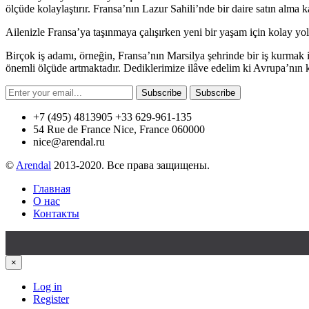
ölçüde kolaylaştırır. Fransa’nın Lazur Sahili’nde bir daire satın alma k
Ailenizle Fransa’ya taşınmaya çalışırken yeni bir yaşam için kolay yol
Birçok iş adamı, örneğin, Fransa’nın Marsilya şehrinde bir iş kurmak iç
önemli ölçüde artmaktadır. Dediklerimize ilâve edelim ki Avrupa’nın k
Subscribe
Subscribe
+7 (495) 4813905 +33 629-961-135
54 Rue de France Nice, France 060000
nice@arendal.ru
©
Arendal
2013-2020. Все права защищены.
Главная
О нас
Контакты
×
Log in
Register