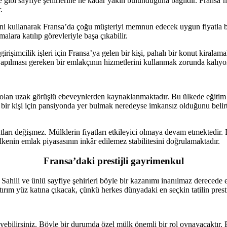
 gibi sayfiye şehirlerine ne kadar yakın bulunduğuna bağlıdır. Fransa’nı
.
i kullanarak Fransa’da çoğu müşteriyi memnun edecek uygun fiyatla bir d
malara katılıp görevleriyle başa çıkabilir.
irişimcilik işleri için Fransa’ya gelen bir kişi, pahalı bir konut kirala
 yapılması gereken bir emlakçının hizmetlerini kullanmak zorunda kalıyo
rı olan uzak görüşlü ebeveynlerden kaynaklanmaktadır. Bu ülkede eğitim al
 bir kişi için pansiyonda yer bulmak neredeyse imkansız olduğunu belir
arı değişmez. Mülklerin fiyatları etkileyici olmaya devam etmektedir. B
lkenin emlak piyasasının inkâr edilemez stabilitesini doğrulamaktadır.
Fransa’daki prestijli gayrimenkul
Sahili ve ünlü sayfiye şehirleri böyle bir kazanımı inanılmaz derecede el
tırım yüz katına çıkacak, çünkü herkes dünyadaki en seçkin tatilin presti
bilirsiniz. Böyle bir durumda özel mülk önemli bir rol oynayacaktır. E