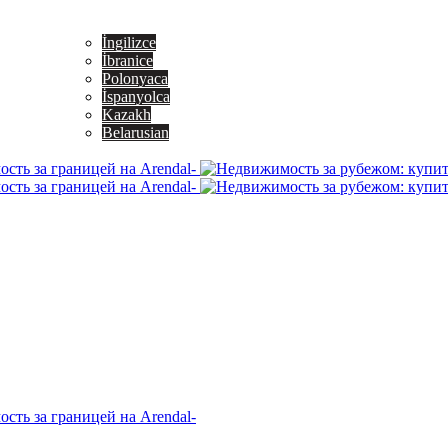
İngilizce
İbranice
Polonyaca
İspanyolca
Kazakh
Belarusian