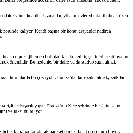
n kenar bölgesinde ucuza bir daire satın alınabilir, ancak bunun,
aire satın alınabilir. Uzmanlar, villalar, evler vb. dahil olmak üzere
mak zorunda kalıyor. Kendi başına bir konut arayanlar nadiren
r.
mak en prestijlilerden biri olarak kabul edilir, şehirleri ise dünyanın
tmek önemlidir. Bu nedenle, bir daire ya da stüdyo satın almak
azı durumlarda bu çok iyidir. Fransa’da daire satın almak, katkıları
verişli ve başarılı yapar. Fransa’nın Nice şehrinde bir daire satın
jini ve lüksünü biliyor.
lbette, bir garantör olarak hareket etmez, fakat prosedürü büyük