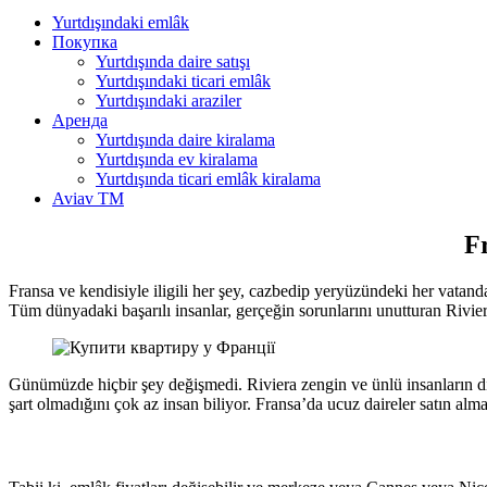
Yurtdışındaki emlâk
Покупка
Yurtdışında daire satışı
Yurtdışındaki ticari emlâk
Yurtdışındaki araziler
Аренда
Yurtdışında daire kiralama
Yurtdışında ev kiralama
Yurtdışında ticari emlâk kiralama
Aviav TM
Fr
Fransa ve kendisiyle iligili her şey, cazbedip yeryüzündeki her vatanda
Tüm dünyadaki başarılı insanlar, gerçeğin sorunlarını unutturan Rivier
Günümüzde hiçbir şey değişmedi. Riviera zengin ve ünlü insanların din
şart olmadığını çok az insan biliyor. Fransa’da ucuz daireler satın a