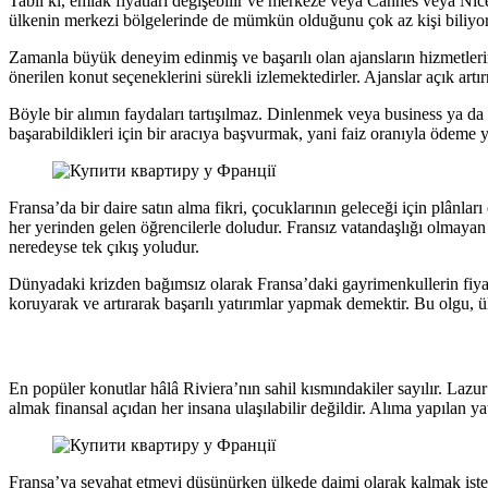
Tabii ki, emlâk fiyatları değişebilir ve merkeze veya Cannes veya Nice
ülkenin merkezi bölgelerinde de mümkün olduğunu çok az kişi biliyor
Zamanla büyük deneyim edinmiş ve başarılı olan ajansların hizmetlerin
önerilen konut seçeneklerini sürekli izlemektedirler. Ajanslar açık artır
Böyle bir alımın faydaları tartışılmaz. Dinlenmek veya business ya da g
başarabildikleri için bir aracıya başvurmak, yani faiz oranıyla ödeme
Fransa’da bir daire satın alma fikri, çocuklarının geleceği için plânla
her yerinden gelen öğrencilerle doludur. Fransız vatandaşlığı olmayan
neredeyse tek çıkış yoludur.
Dünyadaki krizden bağımsız olarak Fransa’daki gayrimenkullerin fiyatl
koruyarak ve artırarak başarılı yatırımlar yapmak demektir. Bu olgu, ü
En popüler konutlar hâlâ Riviera’nın sahil kısmındakiler sayılır. Lazur 
almak finansal açıdan her insana ulaşılabilir değildir. Alıma yapılan ya
Fransa’ya seyahat etmeyi düşünürken ülkede daimi olarak kalmak isteye