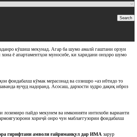
Search
аданро кӯшиш мекунад. Агар ба шумо амалӣ гаштани орзуи
 хона ё апартаментҳои муносибе, ки харидани онҳоро шумо
ҳои фоидабахш кӯмак мерасонад ва созишро «аз ибтидо то
аванда вуҷуд надоранд. Асосаш, дархости худро дақиқ иброз
ҳои лозимиро пайдо мекунем ва имконияти интихоби варианти
 сармоягузорони хориҷӣ онро чун маблағгузории фоидабахш
ора гирифтани амволи ғайриманқул дар ИМА
зарур