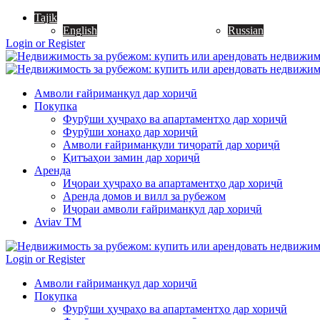
Tajik
English
Russian
Login or Register
Амволи ғайриманқул дар хориҷӣ
Покупка
Фурӯши ҳуҷраҳо ва апартаментҳо дар хориҷӣ
Фурӯши хонаҳо дар хориҷӣ
Амволи ғайриманқули тиҷоратӣ дар хориҷӣ
Қитъаҳои замин дар хориҷӣ
Аренда
Иҷораи ҳуҷраҳо ва апартаментҳо дар хориҷӣ
Аренда домов и вилл за рубежом
Иҷораи амволи ғайриманқул дар хориҷӣ
Aviav TM
Login or Register
Амволи ғайриманқул дар хориҷӣ
Покупка
Фурӯши ҳуҷраҳо ва апартаментҳо дар хориҷӣ