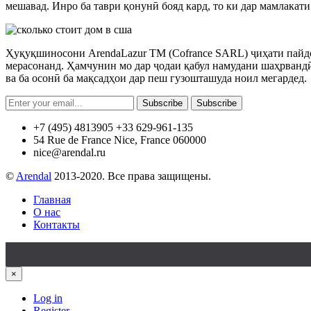
мешавад. Инро ба таври қонунӣ бояд кард, то ки дар мамлакат
Ҳуқуқшиносони ArendaLazur TM (Cofrance SARL) ҷиҳати пайдо
мерасонанд. Ҳамчунин мо дар ҷодаи қабул намудани шаҳрвандӣ
ва ба осонӣ ба мақсадҳои дар пеш гузошташуда ноил мегардед.
Subscribe
Subscribe
+7 (495) 4813905 +33 629-961-135
54 Rue de France Nice, France 060000
nice@arendal.ru
©
Arendal
2013-2020. Все права защищены.
Главная
О нас
Контакты
×
Log in
Register