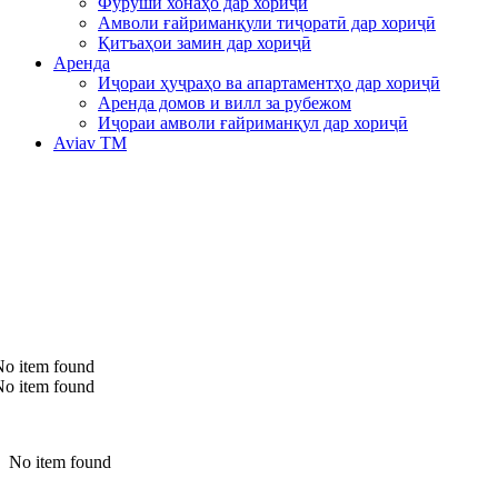
Фурӯши хонаҳо дар хориҷӣ
Амволи ғайриманқули тиҷоратӣ дар хориҷӣ
Қитъаҳои замин дар хориҷӣ
Аренда
Иҷораи ҳуҷраҳо ва апартаментҳо дар хориҷӣ
Аренда домов и вилл за рубежом
Иҷораи амволи ғайриманқул дар хориҷӣ
Aviav TM
No item found
No item found
No item found