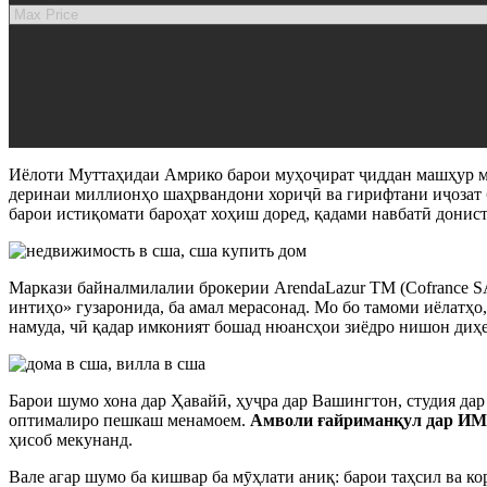
Иёлоти Муттаҳидаи Амрико барои муҳоҷират ҷиддан машҳур м
деринаи миллионҳо шаҳрвандони хориҷӣ ва гирифтани иҷозат 
барои истиқомати бароҳат хоҳиш доред, қадами навбатӣ донис
Маркази байналмилалии брокерии ArendaLazur TM (Cofrance 
интиҳо» гузаронида, ба амал мерасонад. Мо бо тамоми иёлатҳо
намуда, чӣ қадар имконият бошад нюансҳои зиёдро нишон диҳед
Барои шумо хона дар Ҳавайӣ, ҳуҷра дар Вашингтон, студия да
оптималиро пешкаш менамоем.
Амволи ғайриманқул дар И
ҳисоб мекунанд.
Вале агар шумо ба кишвар ба мӯҳлати аниқ: барои таҳсил ва ко