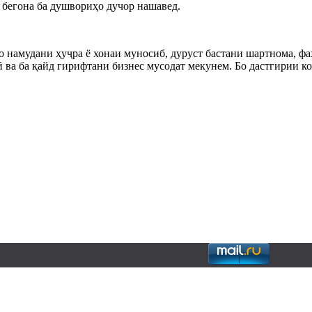
и бегона ба душвориҳо дучор нашавед.
 намудани ҳуҷра ё хонаи муносиб, дуруст бастани шартнома, ф
 ва ба қайд гирифтани бизнес мусодат мекунем. Бо дастгирии к