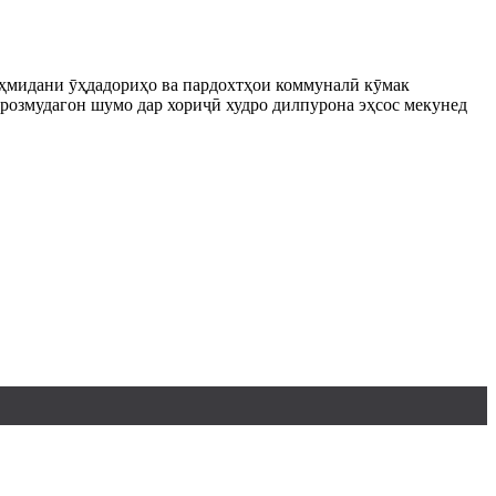
аҳмидани ӯҳдадориҳо ва пардохтҳои коммуналӣ кӯмак
орозмудагон шумо дар хориҷӣ худро дилпурона эҳсос мекунед