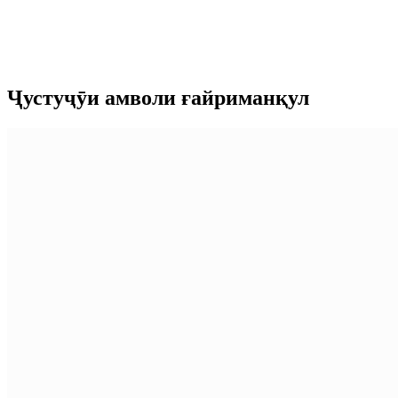
Ҷустуҷӯи амволи ғайриманқул