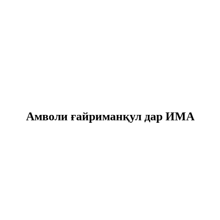
Амволи ғайриманқул дар ИМА