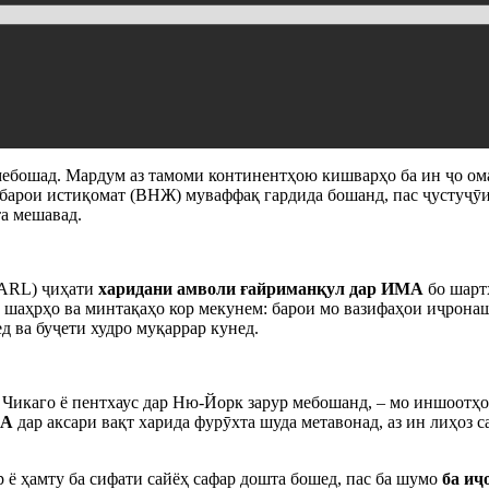
ебошад. Мардум аз тамоми континентҳою кишварҳо ба ин ҷо ом
барои истиқомат (ВНЖ) муваффақ гардида бошанд, пас ҷустуҷӯи
та мешавад.
SARL) ҷиҳати
харидани амволи ғайриманқул дар ИМА
бо шарт
, шаҳрҳо ва минтақаҳо кор мекунем: барои мо вазифаҳои иҷронаш
 ва буҷети худро муқаррар кунед.
р Чикаго ё пентхаус дар Ню-Йорк зарур мебошанд, – мо иншоот
МА
дар аксари вақт харида фурӯхта шуда метавонад, аз ин лиҳоз
р ё ҳамту ба сифати сайёҳ сафар дошта бошед, пас ба шумо
ба иҷ