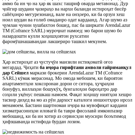
аммо ба ин ҷо на ҳар як шахс ташриф оварда метавонад. Дур
ҷойгир шудани ҷазираҳо ва нархи баланди истироҳат бисёр
сайёҳонро мегурезонанд, вале на онҳоеро, ки ба орзуи хеш
ноил шудан ва ғолиб омаданро одат кардаанд. Агар шумо аз
ҷумлаи чунин хушбахтон бошед, пас ба ширкати ArendaLazur
TM (Cofrance SARL) муроҷиат намоед: мо барои шумо бо
назардошти кулли хоҳишҳоятон рухсатии
фаромӯшнашавандаи лакшериро ташкил мекунем.
Ҳар истироҳат аз ҷустуҷӯи манзили истиқоматӣ оғоз
мегардад. Ҷиҳати
ба иҷора гирифтани амволи ғайриманқул
дар Сейшел
маркази брокерии ArendaLazur TM (Cofrance
SARL) кӯмак мерасонад. Мо омода мебошем, ки бароятон
апартаментҳои хоксоронаи дорои се ситора, ҳуҷраҳои
бонуфуз, виллаҳои бошукӯҳ, бунгалоҳои бароҳатро дар
соҳили уқёнус пешкаш намоем. Фақат хоҳишу ниятҳои хешро
тасвир диҳед ва мо аз рӯи дархост каталоги иншоотҳоро ирсол
менамоем. Бастани шартномаи иҷора ва мувофиқат кардани
хизматрасониҳои иловагӣ ба таври фисолавӣ имконпазир
мебошанд, ки ба ин хотир аз сервисҳои муосири боэътимод
ҳифзшаванда истифода бурдан лозим.