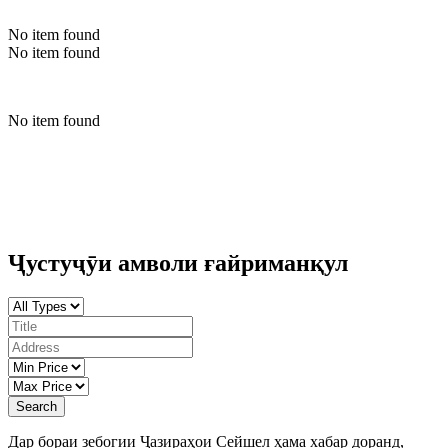
No item found
No item found
No item found
Ҷустуҷӯи амволи ғайриманқул
Search
Дар бораи зебогии Ҷазираҳои Сейшел ҳама хабар доранд,