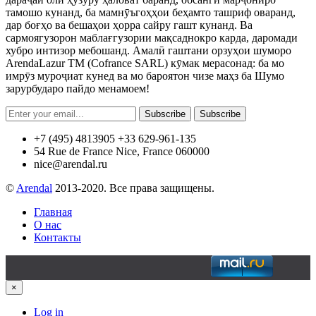
тамошо кунанд, ба мамнӯъгоҳҳои беҳамто ташриф оваранд,
дар боғҳо ва бешаҳои ҳорра сайру гашт кунанд. Ва
сармоягузорон маблағгузории мақсаднокро карда, даромади
хубро интизор мебошанд. Амалӣ гаштани орзуҳои шуморо
ArendaLazur TM (Cofrance SARL) кӯмак мерасонад: ба мо
имрӯз муроҷиат кунед ва мо бароятон чизе маҳз ба Шумо
зарурбударо пайдо менамоем!
Subscribe
Subscribe
+7 (495) 4813905 +33 629-961-135
54 Rue de France Nice, France 060000
nice@arendal.ru
©
Arendal
2013-2020. Все права защищены.
Главная
О нас
Контакты
×
Log in