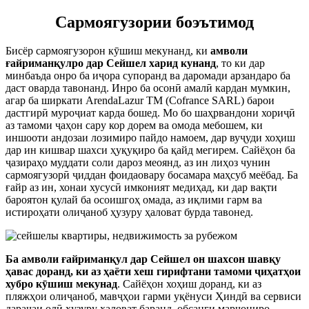
Сармоягузории боэътимод
Бисёр сармоягузорон кӯшиш мекунанд, ки
амволи
ғайриманқулро дар Сейшел харид кунанд
, то ки дар
минбаъда онро ба иҷора супоранд ва даромади арзандаро ба
даст оварда тавонанд. Инро ба осонӣ амалӣ кардан мумкин,
агар ба ширкати ArendaLazur TM (Cofrance SARL) барои
дастгирӣ муроҷиат карда бошед. Мо бо шаҳрвандони хориҷӣ
аз тамоми ҷаҳон сару кор дорем ва омода мебошем, ки
иншооти андозаи лозимиро пайдо намоем, дар вуҷуди хоҳиш
дар ин кишвар шахси ҳуқуқиро ба қайд мегирем. Сайёҳон ба
ҷазираҳо муддати соли дароз меоянд, аз ин лиҳоз чунин
сармоягузорӣ ҷиддан фоидаовару босамара маҳсуб меёбад. Ба
ғайр аз ин, хонаи хусусӣ имконият медиҳад, ки дар вақти
бароятон қулай ба осоишгоҳ омада, аз иқлими гарм ва
истироҳати олиҷаноб ҳузуру ҳаловат бурда тавонед.
Ба
амволи ғайриманқул дар Сейшел
он шахсон шавқу
ҳавас доранд, ки аз ҳаёти хеш гирифтани тамоми ҷиҳатҳои
хубро кӯшиш мекунад
. Сайёҳон хоҳиш доранд, ки аз
пляжҳои олиҷаноб, мавҷҳои гарми уқёнуси Ҳиндӣ ва сервиси
дараҷаи олӣ ҳузуру ҳаловат баранд, обсанги марҷониро