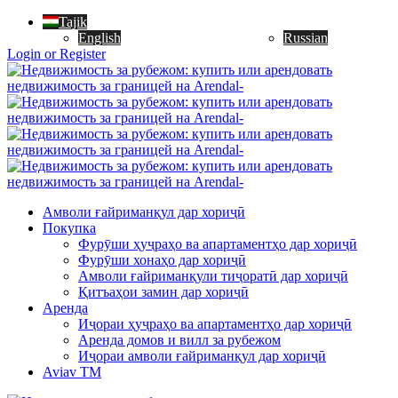
Tajik
English
Russian
Login or Register
Амволи ғайриманқул дар хориҷӣ
Покупка
Фурӯши ҳуҷраҳо ва апартаментҳо дар хориҷӣ
Фурӯши хонаҳо дар хориҷӣ
Амволи ғайриманқули тиҷоратӣ дар хориҷӣ
Қитъаҳои замин дар хориҷӣ
Аренда
Иҷораи ҳуҷраҳо ва апартаментҳо дар хориҷӣ
Аренда домов и вилл за рубежом
Иҷораи амволи ғайриманқул дар хориҷӣ
Aviav TM