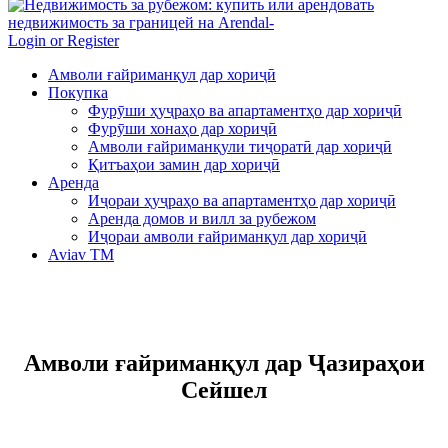
Login or Register
Амволи ғайриманқул дар хориҷӣ
Покупка
Фурӯши ҳуҷраҳо ва апартаментҳо дар хориҷӣ
Фурӯши хонаҳо дар хориҷӣ
Амволи ғайриманқули тиҷоратӣ дар хориҷӣ
Қитъаҳои замин дар хориҷӣ
Аренда
Иҷораи ҳуҷраҳо ва апартаментҳо дар хориҷӣ
Аренда домов и вилл за рубежом
Иҷораи амволи ғайриманқул дар хориҷӣ
Aviav TM
Амволи ғайриманқул дар Ҷазираҳои
Сейшел