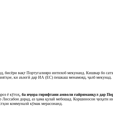
д, бисёри вақт Португалияро интихоб мекунанд. Кишвар бо сатҳ
лиятҳое, ки аъзогӣ дар ИА (ЕС) пешкаш менамояд, ҷалб мекунад.
роз ё кӯтоҳ,
ба иҷора гирифтани амволи ғайриманқул дар По
р Лиссабон дорад, аз ҳама қулай мебошад. Коршиносон ҷиҳати и
хтҳои коммуналӣ кӯмак мерасонанд.