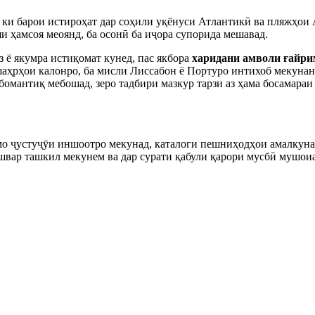
, ки барои истироҳат дар соҳили уқёнуси Атлантикӣ ва пляжҳои
и ҳамсоя меоянд, ба осонӣ ба иҷора супорида мешавад.
 ё якумра истиқомат кунед, пас якбора
харидани амволи ғайри
аҳрҳои калонро, ба мисли Лиссабон ё Портуро интихоб мекунан
 бомантиқ мебошад, зеро тадбири мазкур тарзи аз ҳама босамар
о ҷустуҷӯи иншоотро мекунад, каталоги пешниҳодҳои амалкунанд
кишвар ташкил мекунем ва дар сурати қабули қарори мусбӣ мушо