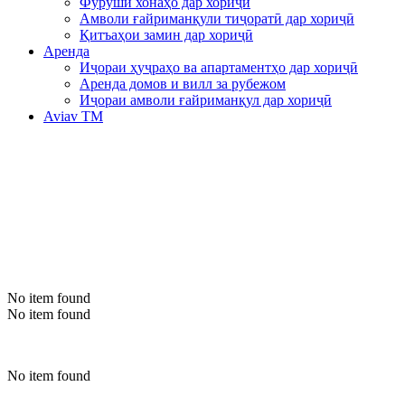
Фурӯши хонаҳо дар хориҷӣ
Амволи ғайриманқули тиҷоратӣ дар хориҷӣ
Қитъаҳои замин дар хориҷӣ
Аренда
Иҷораи ҳуҷраҳо ва апартаментҳо дар хориҷӣ
Аренда домов и вилл за рубежом
Иҷораи амволи ғайриманқул дар хориҷӣ
Aviav TM
No item found
No item found
No item found