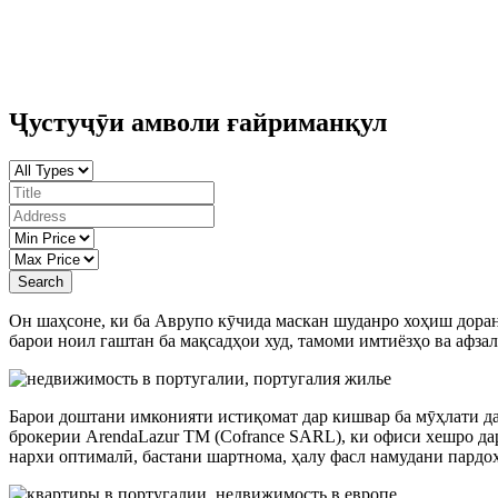
Ҷустуҷӯи амволи ғайриманқул
Search
Он шаҳсоне, ки ба Аврупо кӯчида маскан шуданро хоҳиш доран
барои ноил гаштан ба мақсадҳои худ, тамоми имтиёзҳо ва афза
Барои доштани имконияти истиқомат дар кишвар ба мӯҳлати да
брокерии ArendaLazur TM (Cofrance SARL), ки офиси хешро да
нархи оптималӣ, бастани шартнома, ҳалу фасл намудани пардо