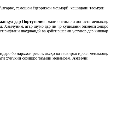
 Алгарве, тамошои ёдгориҳои меъморӣ, чашидани таомҳои
манқул дар Португалия
амали оптималӣ дониста мешавад.
д. Ҳамчунин, агар шумо дар ин ҷо кушодани бизнеси хешро
аи гирифтани шаҳрвандӣ ва ҷойгиршавии устувор дар кишвар
аро бо нархҳои реалӣ, аксҳо ва тасвирҳо ирсол менамояд.
иати ҳуқуқии созишро таъмин менамоем.
Амволи