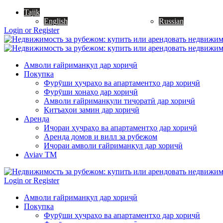
Tajik
English
Russian
Login or Register
Амволи ғайриманқул дар хориҷӣ
Покупка
Фурӯши ҳуҷраҳо ва апартаментҳо дар хориҷӣ
Фурӯши хонаҳо дар хориҷӣ
Амволи ғайриманқули тиҷоратӣ дар хориҷӣ
Қитъаҳои замин дар хориҷӣ
Аренда
Иҷораи ҳуҷраҳо ва апартаментҳо дар хориҷӣ
Аренда домов и вилл за рубежом
Иҷораи амволи ғайриманқул дар хориҷӣ
Aviav TM
Login or Register
Амволи ғайриманқул дар хориҷӣ
Покупка
Фурӯши ҳуҷраҳо ва апартаментҳо дар хориҷӣ