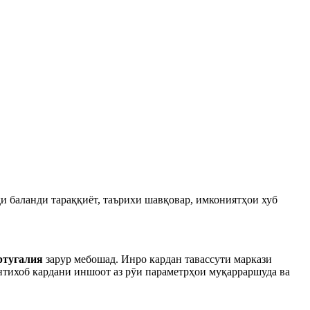
и баланди тараққиёт, таърихи шавқовар, имкониятҳои хуб
ртугалия
зарур мебошад. Инро кардан тавассути маркази
нтихоб кардани иншоот аз рӯи параметрҳои муқарраршуда ва