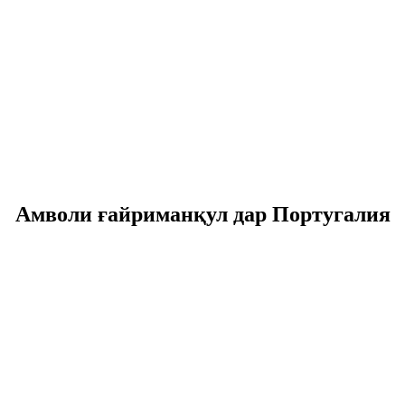
Амволи ғайриманқул дар Португалия