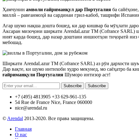
Ҳамчунин
амволи ғайриманқул дар Португалия
ба сайёҳоне
миллӣ – равғанмоҳӣ ва сардинаи грил-кабоб, ташрифи Испания
Агар шумо нақша дошта бошед, ки дар кишвар ба мӯҳлати дароз
Аксаран мизоҷони ширкати ArendaLazur TM (Cofrance SARL) ш
ният карда бошед, дар назар доштани иншоотҳои тиҷоратӣ низ
мебошад.
Ширкати ArendaLazur TM (Cofrance SARL) аз рӯи дархости шум
Дар вақте, ки шумо интихоби худро мекунед, мо саёҳатро ба 
ғайриманқули Португалия
Шуморо интизор аст!
Subscribe
Subscribe
+7 (495) 4813905 +33 629-961-135
54 Rue de France Nice, France 060000
nice@arendal.ru
©
Arendal
2013-2020. Все права защищены.
Главная
О нас