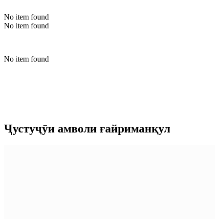
No item found
No item found
No item found
Ҷустуҷӯи амволи ғайриманқул