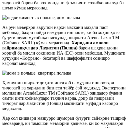
тиҷоратӣ барои ба роҳ мондани фаъолияти соҳибкории худ ба
шумо кӯмак мерасонад.
Аз рӯи меъёрҳои аврупоӣ нархи маскани маҳалӣ паст
мебошад; баҳри пайдо намудани иншооте, ки ба хоҳишҳо ва
буҷети шумо мутобиқат мекунад, ширкати ArendaLazur TM
(Cofrance SARL) кӯмак мерасонад.
Харидани амволи
ғайриманқул дар Лаҳистон (Полша)
барои шаҳрвандони
хориҷӣ ба мисли сокинони ИА (ЕС) осон мебошад. Мушоиати
ҳуқуқии «Кофранс» бехатарӣ ва шаффофияти созишро
кафолат медиҳад.
Ҳамчунин ширкат ҷиҳати интихоб намудани иншоотҳои
тиҷоратӣ ва харидани бизнеси тайёр ёрӣ медиҳад. Экспертони
молиявии ArendaLazur TM (Cofrance SARL) ояндадор будани
самти интихобнамударо таҳлил карда, доир ба пешравии
тиҷорат дар Лаҳистон (Полша) маслиҳати муфиди касбиро
медиҳанд.
Ҳар сол кишвари мазкурро шумораи бузурги сайёҳоне ташриф
меоваранд, ки тамошои меъмории қадимае, ки бо маҳаллаҳои