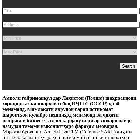
Search
Амволи ғайриманқул дар Лаҳистон
(Полша)
шаҳрвандони
хориҷиро аз кишварҳои собиқ ИҶШС (СССР) ҷалб
менамояд. Мамлакати аврупоӣ барои истиқомат
шароитҳои қулайро пешниҳод менамояд ва ҷиҳати
пешравии бизнес ё таҳсил кардану кори арзандаро пайдо
намудан тамоми имкониятҳоро фароҳам меоварад
.
Маркази брокерии ArendaLazur TM (Cofrance SARL) ҷиҳати
интихоб кардани ҳуҷраҳои истиқоматӣ ё ин ки иншоотҳои