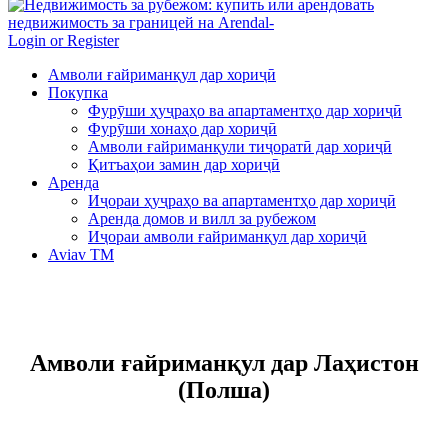
Login or Register
Амволи ғайриманқул дар хориҷӣ
Покупка
Фурӯши ҳуҷраҳо ва апартаментҳо дар хориҷӣ
Фурӯши хонаҳо дар хориҷӣ
Амволи ғайриманқули тиҷоратӣ дар хориҷӣ
Қитъаҳои замин дар хориҷӣ
Аренда
Иҷораи ҳуҷраҳо ва апартаментҳо дар хориҷӣ
Аренда домов и вилл за рубежом
Иҷораи амволи ғайриманқул дар хориҷӣ
Aviav TM
Амволи ғайриманқул дар Лаҳистон
(Полша)