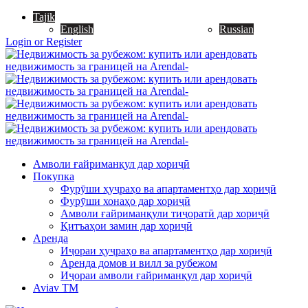
Tajik
English
Russian
Login or Register
Амволи ғайриманқул дар хориҷӣ
Покупка
Фурӯши ҳуҷраҳо ва апартаментҳо дар хориҷӣ
Фурӯши хонаҳо дар хориҷӣ
Амволи ғайриманқули тиҷоратӣ дар хориҷӣ
Қитъаҳои замин дар хориҷӣ
Аренда
Иҷораи ҳуҷраҳо ва апартаментҳо дар хориҷӣ
Аренда домов и вилл за рубежом
Иҷораи амволи ғайриманқул дар хориҷӣ
Aviav TM