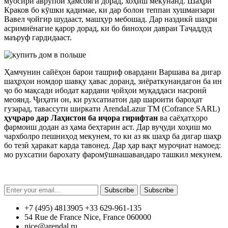
муосири аврупоӣ ҳамсоягӣ дорад, хоҳиш мекунанд. Шаҳри
Краков бо кӯшки қадимае, ки дар болои теппаи хушманзари
Вавел ҷойгир шудааст, машҳур мебошад. Дар наздикӣ шаҳри
асримиёнагие қарор дорад, ки бо биноҳои давраи Таҷаддуд
маъруф гардидааст.
Ҳамчунин сайёҳон барои ташриф овардани Варшава ва дигар
шаҳрҳои номдор шавқу ҳавас доранд, зиёраткунандагон ба ин
ҷо бо мақсади ибодат кардани ҷойҳои муқаддаси насронӣ
меоянд. Ҷиҳати он, ки рухсатиатон дар шароити бароҳат
гузарад, тавассути ширкати ArendaLazur TM (Cofrance SARL)
ҳуҷраро дар Лаҳистон ба иҷора гирифтан
ва саёҳатҳоро
фармоиш додан аз ҳама беҳтарин аст. Дар вуҷуди хоҳиш мо
чархболро пешниҳод мекунем, то ки аз як шаҳр ба дигар шаҳр
бо тезӣ ҳаракат карда тавонед. Дар ҳар вақт муроҷиат намоед:
мо рухсатии барохату фаромӯшнашавандаро ташкил мекунем.
Subscribe
Subscribe
+7 (495) 4813905 +33 629-961-135
54 Rue de France Nice, France 060000
nice@arendal.ru