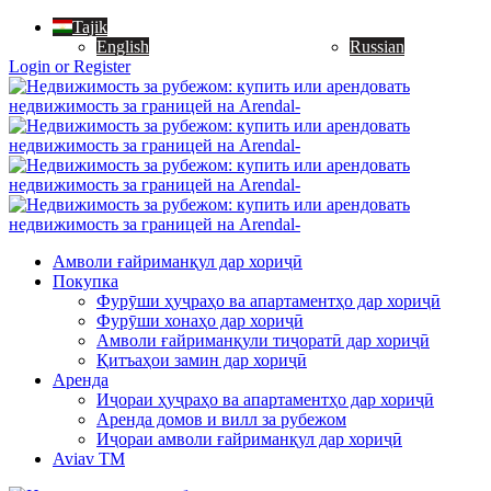
Tajik
English
Russian
Login or Register
Амволи ғайриманқул дар хориҷӣ
Покупка
Фурӯши ҳуҷраҳо ва апартаментҳо дар хориҷӣ
Фурӯши хонаҳо дар хориҷӣ
Амволи ғайриманқули тиҷоратӣ дар хориҷӣ
Қитъаҳои замин дар хориҷӣ
Аренда
Иҷораи ҳуҷраҳо ва апартаментҳо дар хориҷӣ
Аренда домов и вилл за рубежом
Иҷораи амволи ғайриманқул дар хориҷӣ
Aviav TM