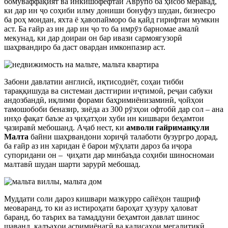
бомуваффақият ва инкишофёфтаи Аврупо ба ҳисоб меравад,
ки дар ин ҷо соҳиби илму дониши бонуфуз шудан, бизнесро
ба роҳ мондан, яхта ё ҳавопайморо ба қайд гирифтан мумкин
аст. Ба ғайр аз ин дар ин ҷо то ба имрӯз барномае амалӣ
мекунад, ки дар доираи он бар ивази сармоягузорӣ
шаҳрвандиро ба даст овардан имконпазир аст.
Забони давлатии англисӣ, иқтисодиёт, соҳаи тибби
тараққишуда ва системаи дастгирии иҷтимоӣ, реҷаи сабуки
андозбандӣ, иқлими форами баҳримиёнизаминӣ, ҷойҳои
тамошобоби беназир, зиёда аз 300 рӯзҳои офтобӣ дар сол – ана
инҳо фақат баъзе аз ҷиҳатҳои хуби ин кишвари беҳамтои
ҷазиравӣ мебошанд. Аҷаб нест, ки
амволи ғайриманқули
Малта
байни шаҳрвандони хориҷӣ талаботи бузургро дорад,
ба ғайр аз ин харидан ё барои мӯҳлати дароз ба иҷора
супоридани он – ҷиҳати дар минбаъда соҳиби шиносномаи
малтавӣ шудан шарти зарурӣ мебошад.
Муддати соли дароз кишвари мазкурро сайёҳон ташриф
меоваранд, то ки аз истироҳати бароҳат ҳузуру ҳаловат
баранд, бо таърих ва тамаддуни беҳамтои давлат шинос
шаванд, қалъаҳои асримиёнагӣ ва калисаҳои мегалитикӣ,