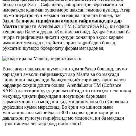
ибодатгоҳи Хал – Сафлиёни, лабиринтҳои зеризаминӣ ва
иморатҳои қадимаи хушсиморо шахсан тамошо кунанд. Агар
шумо зиёратро чун меҳмон ба нақша гирифта бошед, пас
баҳри ба
иҷора гирифтани амволи ғайриманқулро
дар
Малта
ширкати ArendaLazur TM (Cofrance SARL), ки офиси
хешро дар Валета дорад, кӯмак мерасонад. Ҳуҷра ё виллаи ба
иҷора гирифташуда ҷиҳати ҳузури хонагиро эҳсос кардан
имконият медиҳад ва ҳайати кории таҷрибадор бошад,
рухсатии шуморо бобароҳату форам мегардонад.
Вале, агар нақшаҳои шумо аз ин ҳам зиёдтар бошанд, шумо
харидани амволи ғайриманқул дар Малта ва бо мақсади
гирифтани шаҳрвандӣ ба иқтисодиёт сармоягузории калон
карданро хоҳиш дошта бошед, ArendaLazur TM (Cofrance
SARL) дастгирии ҳуқуқиро «аз ибтидо то интиҳо» пешниҳод
мекунад, ҷиҳати фаҳмидани нозукиҳои барномаи
сармоягузорон ва мондани қадами дилпурона ба сӯи ояндаи
дурахшон кӯмак мерасонад. Бо ёрии мо шиносномаи
малтавиро аллакай зиёда аз 300 шаҳрвандони хориҷӣ аз
давлатҳои гуногун гирифтанд: мо медонем, ки ба мақсади
гузошташуда чӣ тавр бояд ноил гашт!