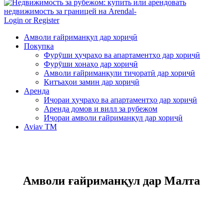
Login or Register
Амволи ғайриманқул дар хориҷӣ
Покупка
Фурӯши ҳуҷраҳо ва апартаментҳо дар хориҷӣ
Фурӯши хонаҳо дар хориҷӣ
Амволи ғайриманқули тиҷоратӣ дар хориҷӣ
Қитъаҳои замин дар хориҷӣ
Аренда
Иҷораи ҳуҷраҳо ва апартаментҳо дар хориҷӣ
Аренда домов и вилл за рубежом
Иҷораи амволи ғайриманқул дар хориҷӣ
Aviav TM
Амволи ғайриманқул дар Малта