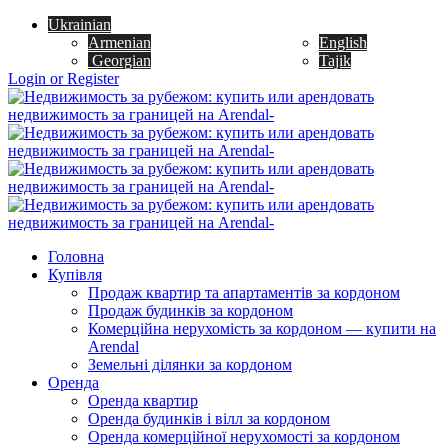
Ukrainian
Armenian
English
Georgian
Tajik
Login or Register
Головна
Купівля
Продаж квартир та апартаментів за кордоном
Продаж будинків за кордоном
Комерційна нерухомість за кордоном — купити на
Arendal
Земельні ділянки за кордоном
Оренда
Оренда квартир
Оренда будинків і вілл за кордоном
Оренда комерційної нерухомості за кордоном