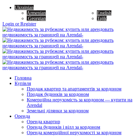
Ukrainian
Armenian
English
Georgian
Tajik
Login or Register
Головна
Купівля
Продаж квартир та апартаментів за кордоном
Продаж будинків за кордоном
Комерційна нерухомість за кордоном — купити на
Arendal
Земельні ділянки за кордоном
Оренда
Оренда квартир
Оренда будинків і вілл за кордоном
Оренда комерційної нерухомості за кордоном