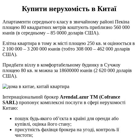
Купити нерухомість в Китаї
Апартаменти середнього класу в звичайному районі Пекіна
площею 80 квадратних метрів коштують приблизно 560 000
юанів (в середньому – 85 0000 доларів США).
Елітна квартира в тому ж місті площею 250 кв. м оцінюється в
2 100 000 – 3 200 000 юанів (тобто 308 000 – 462 000 доларів
США).
Придбати віллу в комфортабельному будинку в Сучжоу
площею 80 кв. м можна за 18600000 юанів (2 620 000 доларів
США).
Інтернаціональний брокер
ArendaLazur TM (Cofrance
SARL)
пропонує комплексні послуги в сфері нерухомості
Китаю:
пошук будь-якого об’єкта в країні для оренди або
купівлі, оцінка його стану;
присутність фахівця брокера на угоді, контроль її
чистоти;