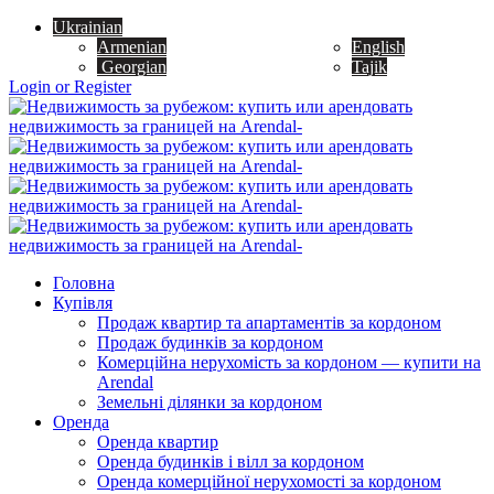
Ukrainian
Armenian
English
Georgian
Tajik
Login or Register
Головна
Купівля
Продаж квартир та апартаментів за кордоном
Продаж будинків за кордоном
Комерційна нерухомість за кордоном — купити на
Arendal
Земельні ділянки за кордоном
Оренда
Оренда квартир
Оренда будинків і вілл за кордоном
Оренда комерційної нерухомості за кордоном