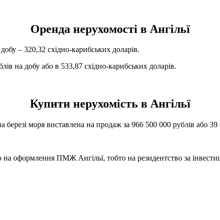
Оренда нерухомості в Ангільї
 добу – 320,32 східно-карибських доларів.
блів на добу або в 533,87 східно-карибських доларів.
Купити нерухомість в Ангільї
а березі моря виставлена на продаж за 966 500 000 рублів або 39
во на оформлення ПМЖ Ангільї, тобто на резидентство за інвести