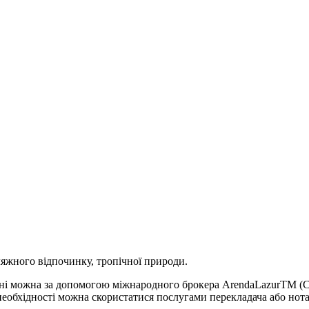
ляжного відпочинку, тропічної природи.
їні можна за допомогою міжнародного брокера ArendaLazurTM (Co
 необхідності можна скористатися послугами перекладача або нота