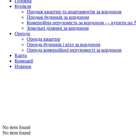
Головна
Купівля
Продаж квартир та апартаментів за кордоном
Продаж будинків за кордоном
Комерційна нерухомість за кордоном — купити на A
Земельні ділянки за кордоном
Оренда
Оренда квартир
Оренда будинків і вілл за кордоном
Оренда комерційної нерухомості за кордоном
Карта
Компанії
Новини
No item found
No item found