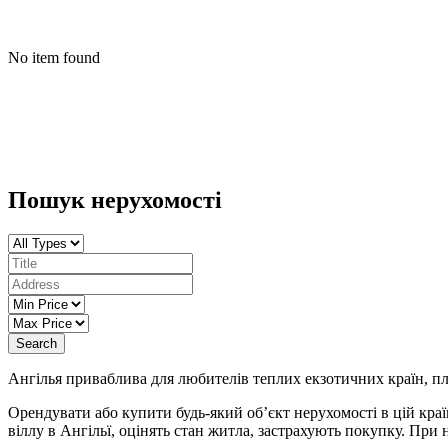
No item found
Пошук нерухомості
Search
Ангілья приваблива для любителів теплих екзотичних країн, п
Орендувати або купити будь-який об’єкт нерухомості в цій кра
віллу в Ангільї, оцінять стан житла, застрахують покупку. При