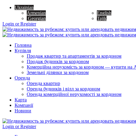
Ukrainian
Armenian
English
Georgian
Tajik
Login or Register
Головна
Купівля
Продаж квартир та апартаментів за кордоном
Продаж будинків за кордоном
Комерційна нерухомість за кордоном — купити на A
Земельні ділянки за кордоном
Оренда
Оренда квартир
Оренда будинків і вілл за кордоном
Оренда комерційної нерухомості за кордоном
Карта
Компанії
Новини
Login or Register