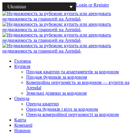
Login or Register
Ukrainian
Головна
Купівля
Продаж квартир та апартаментів за кордоном
Продаж будинків за кордоном
Комерційна нерухомість за кордоном — купити на
Arendal
Земельні ділянки за кордоном
Оренда
Оренда квартир
Оренда будинків і вілл за кордоном
Оренда комерційної нерухомості за кордоном
Карта
Компанії
Новини