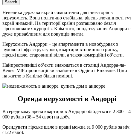
Search
Невелика держава вкрай симпатична для інвесторів в
нерухомість. Вона політично стабільна, рівень злочинності тут
вкрай низький. На території країни розташовано безліч
гірськолижних курортів. Крім того, оподаткування Андорри є
дуже привабливим для покупців житла.
Нерухомість Андорри – це апартаменти в новобудовах з
чудовою інфраструктурою, квартири вторинного ринку,
гірські шале, старовинні вілли, а також комерційні об’єкти.
Найпрестижніші об’єкти знаходяться в столиці Андорра-ла-
Велья. VIP-пропозиції ви знайдете в Ордіно і Енкампе. Ціни
на житло в Канільо більш помірні.
Оренда нерухомості в Андоррі
В середньому арена квартири в Андоррі обійдеться в 2 800 – 4
000 рублів (38 – 54 євро) на добу.
Орендувати гірське шале в країні можна за 9 000 рублів за ніч
(122 євро).