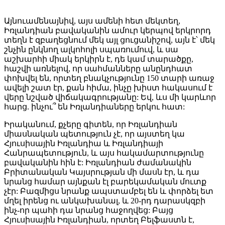
Այնուամենայնիվ, այս ամենի հետ մեկտեղ,
Իռլանդիան բավականին ամուր կերպով երկրորդ
տեղն է զբաղեցնում մեկ այլ ցուցանիշով, այն է՝ մեկ
շնչին ընկնող ալկոհոլի սպառումուվ, և սա
աշխարհի միակ երկիրն է, դե կամ տարածքը,
հաշվի առնելով, որ սահմանները անընդհատ
փոխվել են, որտեղ բնակչությունը 150 տարի առաջ
ավելի շատ էր, քան հիմա, ինչը խիստ հակասում է
վերը նշված վիճակագրությանը: Եվ, ևս մի կարևոր
հարց. ինչու՞ են Իռլանդիաները երկու հատ:
Իրականում, քչերը գիտեն, որ Իռլանդիան
միասնական պետություն չէ, որ այստեղ կա
Հյուսիսային Իռլանդիա և Իռլանդիայի
Հանրապետություն, և այս հակամարտությունը
բավականին հին է: Իռլանդիան ժամանակին
Բրիտանական Կայսրության մի մասն էր, և դա
նրանց համար այնքան էլ բարեկամական մուտք
չէր: Բազմիցս նրանք ապստամբել են և փորձել ետ
մղել իրենց ու անկախանալ, և 20-րդ դարասկզբի
ինչ-որ պահի դա նրանց հաջողվեց: Բայց
Հյուսիսային Իռլանդիան, որտեղ Բելֆաստն է,