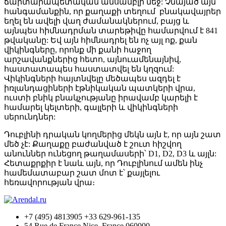
ճարտարապետական ​​անսամբլի մեջ: Չնայած այն
հանգամանքին, որ քաղաքի տեղում բնակավայրեր
եղել են ավելի վաղ ժամանակներում, բայց և
այնպես հիմնադրման տարեթիվը համարվում է 841
թվականը: Եվ այն հիմնադրել են ոչ այլ ոք, քան
վիկինգները, որոնք մի քանի հաջող
արշավանքներից հետո, այնուամենայնիվ,
հաստատապես հաստատվել են կղզում:
Վիկինգների հայտնվելը մեծապես ազդել է
իռլանդացիների էթնիկական պատկերի վրա,
ուստի բնիկ բնակչությանը իրավամբ կարելի է
համարել կելտերի, գալլերի և վիկինգների
սերունդներ:
Դուբլինի դրական կողմերից մեկն այն է, որ այն շատ
մեծ չէ: Քաղաքը բաժանված է շուտ հիշվող
անուններ ունեցող թաղամասերի՝ D1, D2, D3 և այլն:
Հետաքրքիր է նաև այն, որ Դուբլինում ամեն ինչ
համեմատաբար շատ մոտ է՝ քայլելու
հեռավորության վրա։
+7 (495) 4813905 +33 629-961-135
54 Rue de France Nice, France 060000