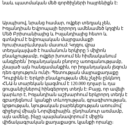
նաև պատմական մեծ գործիչների հայրենիքն է:
Այսպիսով, նրանց համար, ովքեր տեղյակ չեն,
Իռլանդիան Եվրոպայի երրորդ ամենամեծ կղզին է
Մեծ Բրիտանիայից և Իսլանդիայից հետո և
գտնվում է եվրոպական մայրցամաքի
հյուսիսարևմտյան մասում: Կղզու վրա
տեղակայված է համանուն երկիրը 5 միլիոն
բնակչությամբ, ովքեր խոսում են հիմնականում
անգլերեն՝ իռլանդական բնորոշ առոգանությամբ,
չնայած այն հանգամանքին, որ իռլանդական լեզուն
դեռ գոյություն ունի։ Պետության մայրաքաղաքը
Դուբլինն է: Երկրի բնակչության մեկ շնչին ընկնող
ՀՆԱ-ն տարեկան կազմում է 120.000 դոլար և դա
ցուցանիշներով հինգերորդ տեղն է: Բայց, որ ավելի
կարևոր է, Իռլանդիան աշխարհում երկրորդ տեղն է
զբաղեցնում կյանքի տևողության, գրագիտության,
կրթության, նյութական բարեկեցության առումով՝
զիջելով միայն Նորվեգիային. ընդհանուր առմամբ,
այն ամենը, ինչը պայմանավորում է միջին
վիճակագրական քաղաքացու կյանքի որակը։