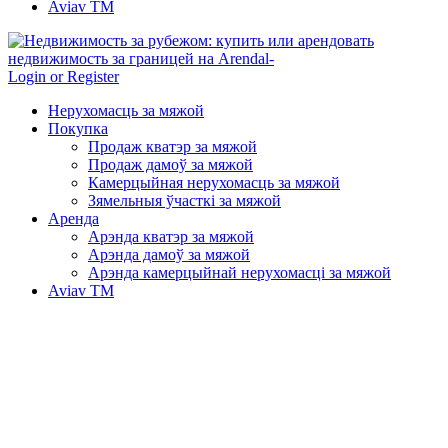
Aviav TM
Login or Register
Нерухомасць за мяжой
Покупка
Продаж кватэр за мяжой
Продаж дамоў за мяжой
Камерцыйная нерухомасць за мяжой
Зямельныя ўчасткі за мяжой
Аренда
Арэнда кватэр за мяжой
Арэнда дамоў за мяжой
Арэнда камерцыйнай нерухомасці за мяжой
Aviav TM