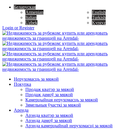
Беларуская
Armenian
English
Italian
Turkish
Uzbek
Kyrgyz
Login or Register
Нерухомасць за мяжой
Покупка
Продаж кватэр за мяжой
Продаж дамоў за мяжой
Камерцыйная нерухомасць за мяжой
Зямельныя ўчасткі за мяжой
Аренда
Арэнда кватэр за мяжой
Арэнда дамоў за мяжой
Арэнда камерцыйнай нерухомасці за мяжой