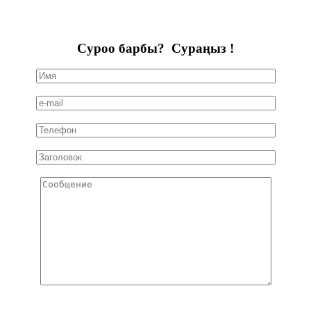
Суроо барбы? Сураңыз !