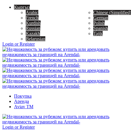
Кыргыз
Arabic
Chinese (Simplified
French
German
Kurdish
Polish
Russian
Spanish
Kazakh
Tajik
Belarusian
Login or Register
Покупка
Аренда
Aviav TM
Login or Register