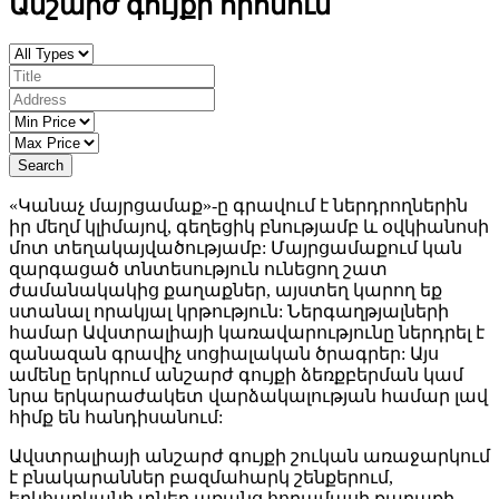
Անշարժ գույքի որոնում
Search
«Կանաչ մայրցամաք»-ը գրավում է ներդրողներին
իր մեղմ կլիմայով, գեղեցիկ բնությամբ և օվկիանոսի
մոտ տեղակայվածությամբ: Մայրցամաքում կան
զարգացած տնտեսություն ունեցող շատ
ժամանակակից քաղաքներ, այստեղ կարող եք
ստանալ որակյալ կրթություն: Ներգաղթյալների
համար Ավստրալիայի կառավարությունը ներդրել է
զանազան գրավիչ սոցիալական ծրագրեր: Այս
ամենը երկրում անշարժ գույքի ձեռքբերման կամ
նրա երկարաժակետ վարձակալության համար լավ
հիմք են հանդիսանում:
Ավստրալիայի անշարժ գույքի շուկան առաջարկում
է բնակարաններ բազմահարկ շենքերում,
երկհարկանի տներ առանց հողամասի քաղաքի