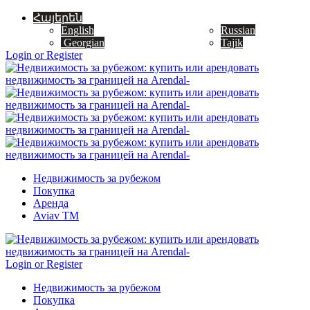
Հայերեն
English
Russian
Georgian
Tajik
Login or Register
Недвижимость за рубежом
Покупка
Аренда
Aviav TM
Login or Register
Недвижимость за рубежом
Покупка