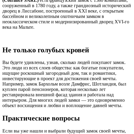
(
Cofrance
SARL
)
есть французский замок с 1580 комнатами,
сооруженный в 1780 году, а также грандиозный исторический
дворец в Лиссабоне, построенный в XXI веке, с открытым
бассейном и великолепным охотничьим замком в
неоклассическом стиле и модернизированный дворец XVI-го
века на Мальте.
Не только голубых кровей
Вы будете удивлены, узнав, сколько людей покупают замок.
Это люди из всех слоев общества: как богатые покупатели,
ищущие роскошный загородный дом, так и романтики,
инвестирующие в проект для достижения своей мечты.
Например, замок Бархольм возле Дамфрис, Шотландия, был
куплен парой пенсионеров, которая несколько лет
реставрировала внешний фасад здания и работала над
интерьером. Для многих людей замки — это одновременно
объект восхищения и любви и воплощение давней мечты.
Практические вопросы
Если вы уже нашли и выбрали будущий замок своей мечты,