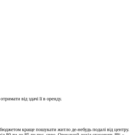
тримати від здачі її в оренду.
 бюджетом краще пошукати житло де-небудь подалі від центру.
від 80-ти до 85-ти тис. євро. Орендний дохід становить 8% », –