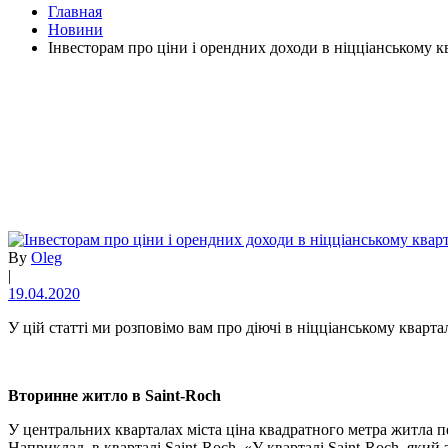
Главная
Новини
Інвесторам про ціни і орендних доходи в ніцціанському кв
By
Oleg
|
19.04.2020
У цій статті ми розповімо вам про діючі в ніцціанському кварталі
Вторинне житло в Saint-Roch
У центральних кварталах міста ціна квадратного метра житла п
Наприклад, в кварталі Saint-Roch. «У кварталі Saint-Roch, який 