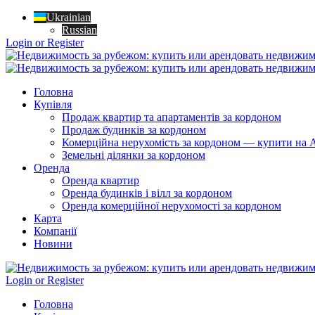
Ukrainian
Russian
Login or Register
Головна
Купівля
Продаж квартир та апартаментів за кордоном
Продаж будинків за кордоном
Комерційна нерухомість за кордоном — купити на A
Земельні ділянки за кордоном
Оренда
Оренда квартир
Оренда будинків і вілл за кордоном
Оренда комерційної нерухомості за кордоном
Карта
Компанії
Новини
Login or Register
Головна