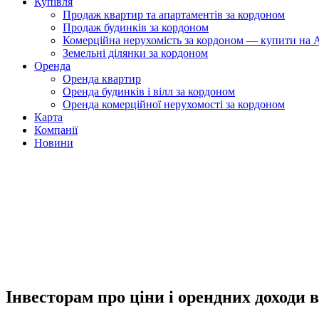
Купівля
Продаж квартир та апартаментів за кордоном
Продаж будинків за кордоном
Комерційна нерухомість за кордоном — купити на A
Земельні ділянки за кордоном
Оренда
Оренда квартир
Оренда будинків і вілл за кордоном
Оренда комерційної нерухомості за кордоном
Карта
Компанії
Новини
Інвесторам про ціни і орендних доходи 