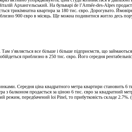
лій Архангельський. На бульварі de l’Armée-des-Alpes продаєтьс
дається трикімнатна квартира за 180 тис. євро. Дорогувато. Ймові
изно 900 євро в місяць. Ще можна подивитися житло десь поруч 
 Там з’являється все більше і більше підприємств, що займаютьс
ійдеться приблизно в 250 тис. євро. Його середня рентабельніс
удинками. Середня ціна квадратного метра квартири становить 6 
а з балконом продається за ціною 6 тис. євро за квадратний метр
 режим, передбачений loi Pinel, то прибутковість складе 2.7%. (