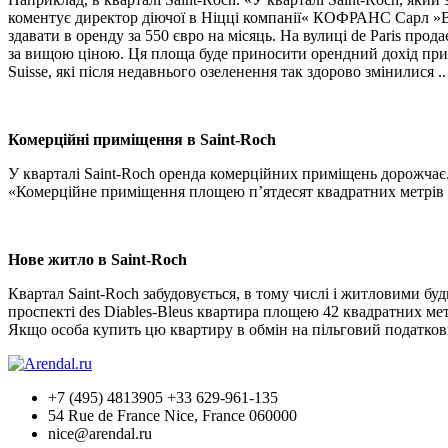
коментує директор діючої в Ніцці компанії« КОФРАНС Сарл »Віта
здавати в оренду за 550 євро на місяць. На вулиці de Paris про
за вищою ціною. Ця площа буде приносити орендний дохід прибл
Suisse, які після недавнього озеленення так здорово змінилися ..
Комерційні приміщення в Saint-Roch
У кварталі Saint-Roch оренда комерційних приміщень дорожчає.
«Комерційне приміщення площею п’ятдесят квадратних метрів об
Нове житло в Saint-Roch
Квартал Saint-Roch забудовується, в тому числі і житловими б
проспекті des Diables-Bleus квартира площею 42 квадратних метр
Якщо особа купить цю квартиру в обмін на пільговий податковий
+7 (495) 4813905 +33 629-961-135
54 Rue de France Nice, France 060000
nice@arendal.ru