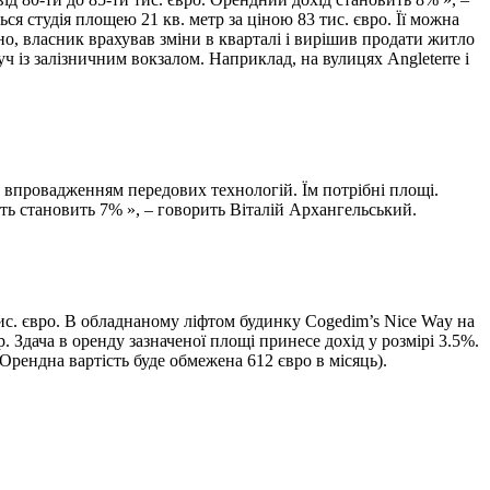
я студія площею 21 кв. метр за ціною 83 тис. євро. Її можна
рно, власник врахував зміни в кварталі і вирішив продати житло
із залізничним вокзалом. Наприклад, на вулицях Angleterre і
я впровадженням передових технологій. Їм потрібні площі.
ть становить 7% », – говорить Віталій Архангельський.
тис. євро. В обладнаному ліфтом будинку Cogedim’s Nice Way на
. Здача в оренду зазначеної площі принесе дохід у розмірі 3.5%.
Орендна вартість буде обмежена 612 євро в місяць).