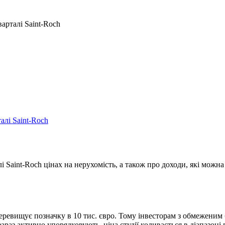
арталі Saint-Roch
 Saint-Roch цінах на нерухомість, а також про доходи, які можна о
еревищує позначку в 10 тис. євро. Тому інвесторам з обмеженим
зараз активно упорядковують, ціна студії коливається в діапазоні 