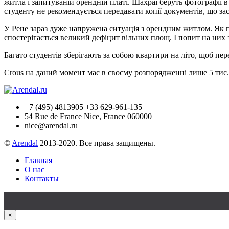
житла і запитуваній орендній платі. Шахраї беруть фотографії 
студенту не рекомендується передавати копії документів, що за
У Рене зараз дуже напружена ситуація з орендним житлом. Як по
спостерігається великий дефіцит вільних площ. І попит на них 
Багато студентів зберігають за собою квартири на літо, щоб пе
Crous на даний момент має в своєму розпорядженні лише 5 тис. м
+7 (495) 4813905 +33 629-961-135
54 Rue de France Nice, France 060000
nice@arendal.ru
©
Arendal
2013-2020. Все права защищены.
Главная
О нас
Контакты
×