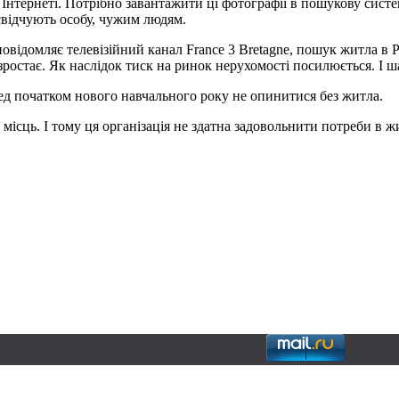
в Інтернеті. Потрібно завантажити ці фотографії в пошукову сист
свідчують особу, чужим людям.
відомляє телевізійний канал France 3 Bretagne, пошук житла в Р
зростає. Як наслідок тиск на ринок нерухомості посилюється. І ш
ред початком нового навчального року не опинитися без житла.
ісць. І тому ця організація не здатна задовольнити потреби в жи