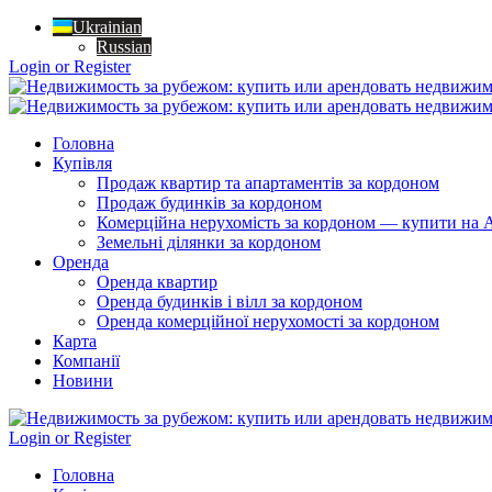
Ukrainian
Russian
Login or Register
Головна
Купівля
Продаж квартир та апартаментів за кордоном
Продаж будинків за кордоном
Комерційна нерухомість за кордоном — купити на A
Земельні ділянки за кордоном
Оренда
Оренда квартир
Оренда будинків і вілл за кордоном
Оренда комерційної нерухомості за кордоном
Карта
Компанії
Новини
Login or Register
Головна