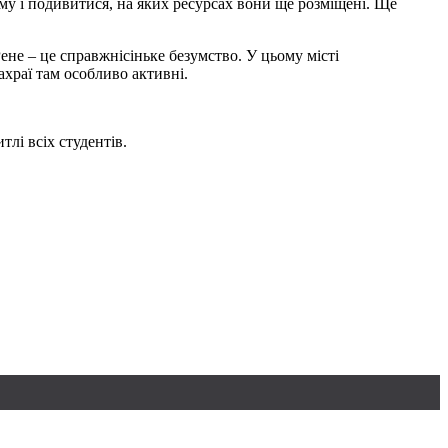
ему і подивитися, на яких ресурсах вони ще розміщені. Ще
ене – це справжнісіньке безумство. У цьому місті
ахраї там особливо активні.
тлі всіх студентів.