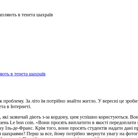
апляють в тенета шахраїв
ж проблему. За літо їм потрібно знайти житло. У вересні це зро
та в Інтернеті.
, які зазвичай діють з-за кордону, цим успішно користуються. 
шень Le bon coin. «Вони просять виплатити в якості передоплати 
 Іль-де-Франс. Крім того, вони просять студентів надати дані пр
у з шахраями? Перш за все, йому потрібно звернути увагу на фото