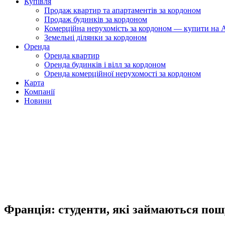
Купівля
Продаж квартир та апартаментів за кордоном
Продаж будинків за кордоном
Комерційна нерухомість за кордоном — купити на A
Земельні ділянки за кордоном
Оренда
Оренда квартир
Оренда будинків і вілл за кордоном
Оренда комерційної нерухомості за кордоном
Карта
Компанії
Новини
Франція: студенти, які займаються по