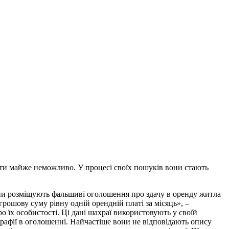
бити майже неможливо. У процесі своїх пошуків вони стають
Вони розміщують фальшиві оголошення про здачу в оренду житла
грошову суму рівну одній орендній платі за місяць», –
о їх особистості. Ці дані шахраї використовують у своїй
графії в оголошенні. Найчастіше вони не відповідають опису