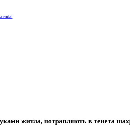
rendal
шуками житла, потрапляють в тенета шах