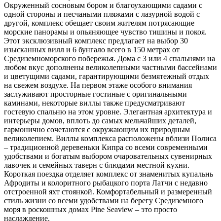
Окруженный сосновым бором и благоухающими садами с
одной стороны и песчаными пляжами с лазурной водой с
другой, комплекс обещает своим жителям потрясающие
морские панорамы и опьяняющее чувство тишины и покоя.
Этот эксклюзивный комплекс предлагает на выбор 30
изысканных вилл и 6 бунгало всего в 150 метрах от
Средиземноморского побережья. Дома с 3 или 4 спальнями на
любом вкус дополнены великолепными частными бассейнами
и цветущими садами, гарантирующими безмятежный отдых
на свежем воздухе. На первом этаже особого внимания
заслуживают просторные гостиные с оригинальными
каминами, некоторые виллы также предусматривают
гостевую спальню на этом уровне. Элегантная архитектура и
интерьеры домов, вплоть до самых мельчайших деталей,
гармонично сочетаются с окружающим их природным
великолепием. Виллы комплекса расположены вблизи Полиса
– традиционной деревеньки Кипра со всеми современными
удобствами и богатым выбором очаровательных сувенирных
лавочек и семейных таверн с блюдами местной кухни.
Короткая поездка отделяет комплекс от знаменитых купальнь
Афродиты и колоритного рыбацкого порта Латчи с недавно
отстроенной яхт стоянкой. Комфортабельный и размеренный
стиль жизни со всеми удобствами на берегу Средиземного
моря в роскошных домах Pine Seaview – это просто
наслаждение.