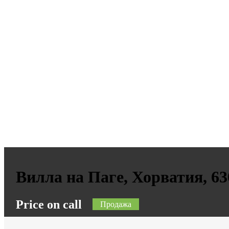
Вилла на Паге, Хорватия, 63
Price on call
Продажа