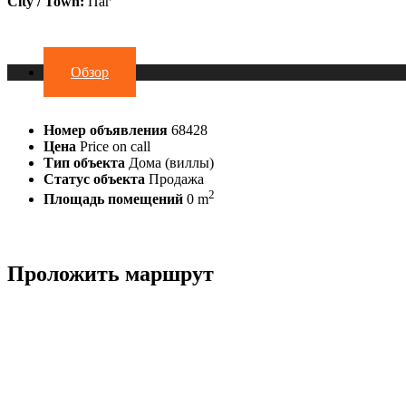
City / Town:
Паг
Обзор
Номер объявления
68428
Цена
Price on call
Тип объекта
Дома (виллы)
Статус объекта
Продажа
2
Площадь помещений
0 m
Проложить маршрут