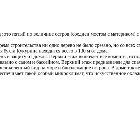
 это пятый по величине остров (соедиен мостом с материком) 
время строительства ни одно дерево не было срезано, но со всех
 бухта Кукурина находится всего в 130 м от дома.
 и защиту от дождя. Первый этаж включает все комнаты, исполь
вязано с садом и бассейном. Верхний этаж предназначен для сп
великолепный вид на море и близлежащие острова. В доме также 
спечивает такой особый микроклимат, что искусственное охлажде