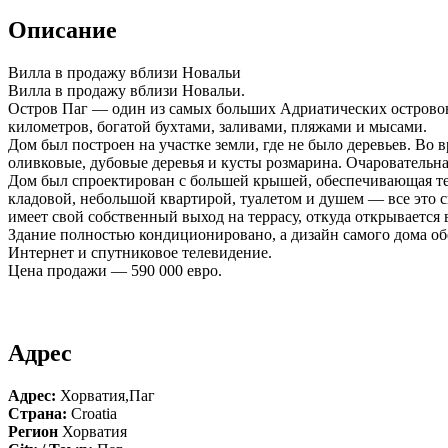
Описание
Вилла в продажу вблизи Новальи
Вилла в продажу вблизи Новальи.
Остров Паг — один из самых больших Адриатических островов:
километров, богатой бухтами, заливами, пляжами и мысами.
Дом был построен на участке земли, где не было деревьев. Во 
оливковые, дубовые деревья и кусты розмарина. Очаровательная
Дом был спроектирован с большей крышей, обеспечивающая тень
кладовой, небольшой квартирой, туалетом и душем — все это с
имеет свой собственный выход на террасу, откуда открывается 
Здание полностью кондиционировано, а дизайн самого дома обе
Интернет и спутниковое телевидение.
Цена продажи — 590 000 евро.
Адрес
Адрес:
Хорватия,Паг
Страна:
Croatia
Регион
Хорватия