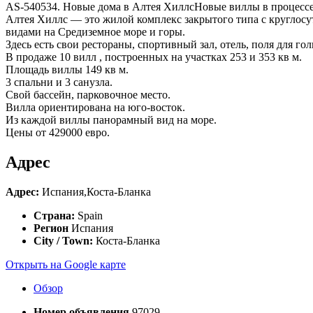
AS-540534. Новые дома в Алтея ХиллсНовые виллы в процессе
Алтея Хиллс — это жилой комплекс закрытого типа с кругло
видами на Средиземное море и горы.
Здесь есть свои рестораны, спортивный зал, отель, поля для го
В продаже 10 вилл , построенных на участках 253 и 353 кв м.
Площадь виллы 149 кв м.
3 спальни и 3 санузла.
Свой бассейн, парковочное место.
Вилла ориентирована на юго-восток.
Из каждой виллы панорамный вид на море.
Цены от 429000 евро.
Адрес
Адрес:
Испания,Коста-Бланка
Страна:
Spain
Регион
Испания
City / Town:
Коста-Бланка
Открыть на Google карте
Обзор
Номер объявления
97029