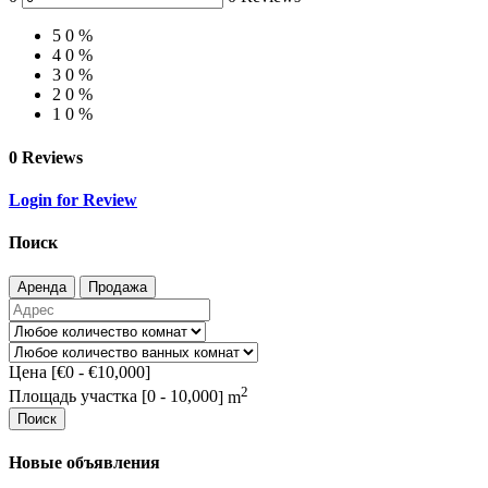
5
0 %
4
0 %
3
0 %
2
0 %
1
0 %
0 Reviews
Login for Review
Поиск
Аренда
Продажа
Цена [
€0
-
€10,000
]
2
Площадь участка [
0
-
10,000
] m
Поиск
Новые объявления