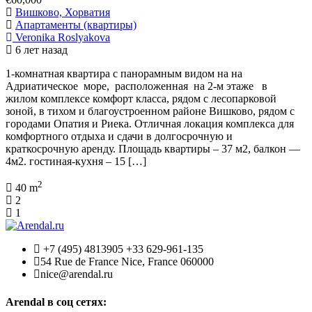
Вишково, Хорватия
Апартаменты (квартиры)
Veronika Roslyakova
6 лет назад
1-комнатная квартира с панорамным видом на на
Адриатическое море, расположенная на 2-м этаже в
жилом комплексе комфорт класса, рядом с лесопарковой
зоной, в тихом и благоустроенном районе Вишково, рядом с
городами Опатия и Риека. Отличная локация комплекса для
комфортного отдыха и сдачи в долгосрочную и
краткосрочную аренду. Площадь квартиры – 37 м2, балкон —
4м2. гостиная-кухня – 15 […]
2
40 m
2
1
+7 (495) 4813905 +33 629-961-135
54 Rue de France Nice, France 060000
nice@arendal.ru
Arendal в соц сетях: