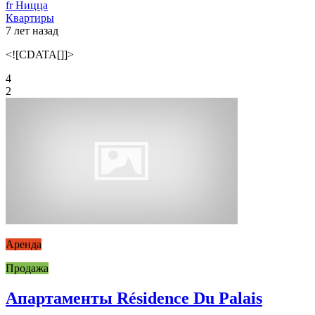
fr Ницца
Квартиры
7 лет назад
<![CDATA[]]>
4
2
Аренда
Продажа
Апартаменты Résidence Du Palais