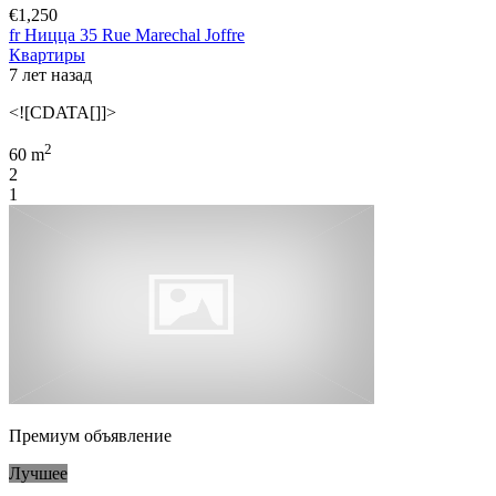
€1,250
fr Ницца 35 Rue Marechal Joffre
Квартиры
7 лет назад
<![CDATA[]]>
2
60 m
2
1
Премиум объявление
Лучшее