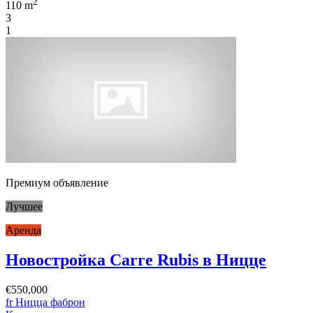
2
110 m
3
1
Премиум объявление
Лучшее
Аренда
Новостройка Carre Rubis в Ницце
€550,000
fr Ницца фаброн