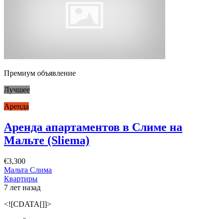
Премиум объявление
Лучшее
Аренда
Аренда апартаментов в Слиме на
Мальте (Sliema)
€3,300
Мальта Слима
Квартиры
7 лет назад
<![CDATA[]]>