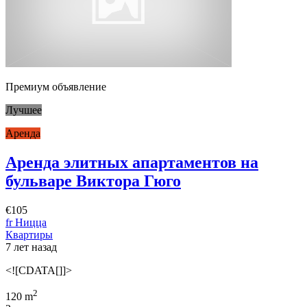
Премиум объявление
Лучшее
Аренда
Аренда элитных апартаментов на
бульваре Виктора Гюго
€105
fr Ницца
Квартиры
7 лет назад
<![CDATA[]]>
2
120 m