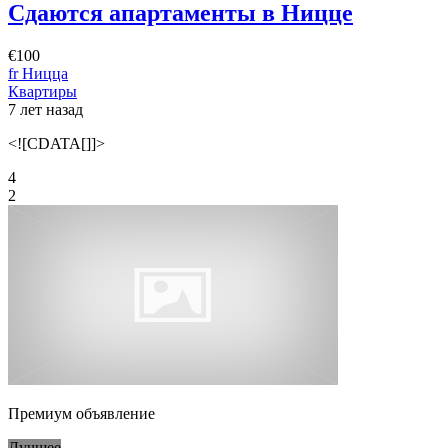
Сдаются апартаменты в Ницце
€100
fr Ницца
Квартиры
7 лет назад
<![CDATA[]]>
4
2
Премиум объявление
Лучшее