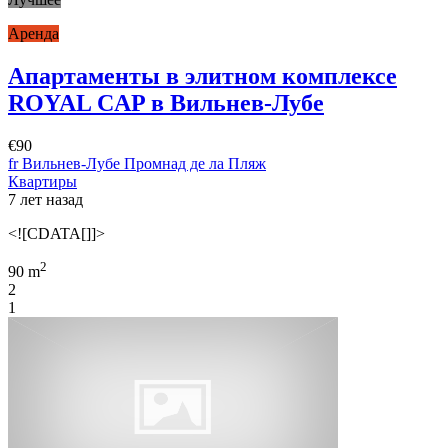
Аренда
Апартаменты в элитном комплексе
ROYAL CAP в Вильнев-Лубе
€90
fr Вильнев-Лубе Промнад де ла Пляж
Квартиры
7 лет назад
<![CDATA[]]>
2
90 m
2
1