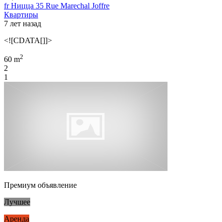
fr Ницца 35 Rue Marechal Joffre
Квартиры
7 лет назад
<![CDATA[]]>
2
60 m
2
1
Премиум объявление
Лучшее
Аренда