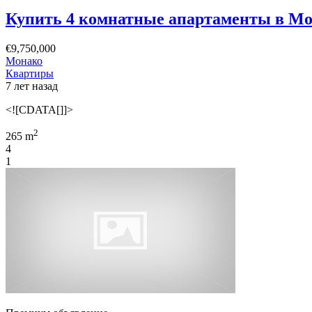
Купить 4 комнатные апартаменты в Мон
€9,750,000
Монако
Квартиры
7 лет назад
<![CDATA[]]>
2
265 m
4
1