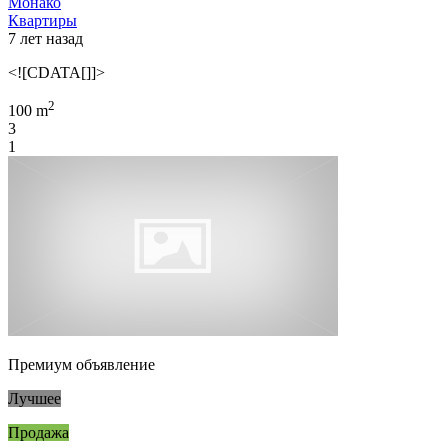
Монако
Квартиры
7 лет назад
<![CDATA[]]>
2
100 m
3
1
Премиум объявление
Лучшее
Продажа