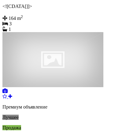
<![CDATA[]]>
2
164 m
3
1
Премиум объявление
Лучшее
Продажа