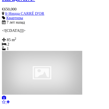
€650,000
fr Ницца CARRÉ D'OR
Квартиры
7 лет назад
<![CDATA[]]>
2
85 m
2
1