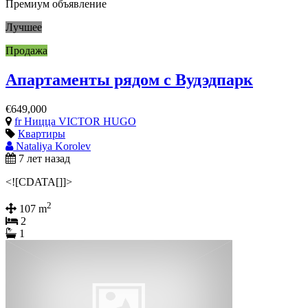
Премиум объявление
Лучшее
Продажа
Апартаменты рядом с Вудэдпарк
€649,000
fr Ницца VICTOR HUGO
Квартиры
Nataliya Korolev
7 лет назад
<![CDATA[]]>
2
107 m
2
1