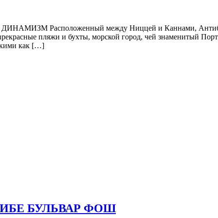
ЗМ Расположенный между Ниццей и Каннами, Антиб объеди
рекрасные пляжи и бухты, морской город, чей знаменитый Порт
акими как […]
АНТИБЕ БУЛЬВАР ФОШ