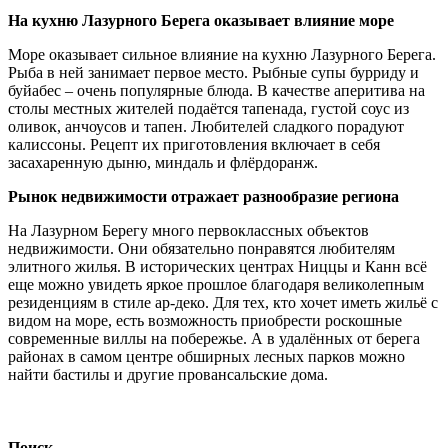
На кухню Лазурного Берега оказывает влияние море
Море оказывает сильное влияние на кухню Лазурного Берега.
Рыба в ней занимает первое место. Рыбные супы бурриду и
буйабес – очень популярные блюда. В качестве аперитива на
столы местных жителей подаётся тапенада, густой соус из
оливок, анчоусов и тапен. Любителей сладкого порадуют
калиссоны. Рецепт их приготовления включает в себя
засахаренную дыню, миндаль и флёрдоранж.
Рынок недвижимости отражает разнообразие региона
На Лазурном Берегу много первоклассных объектов
недвижимости. Они обязательно понравятся любителям
элитного жилья. В исторических центрах Ниццы и Канн всё
еще можно увидеть яркое прошлое благодаря великолепным
резиденциям в стиле ар-деко. Для тех, кто хочет иметь жильё с
видом на море, есть возможность приобрести роскошные
современные виллы на побережье. А в удалённых от берега
районах в самом центре обширных лесных парков можно
найти бастилы и другие провансальские дома.
Поиск