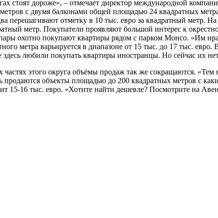
кругах стоят дороже», – отмечает директор международной ком
метров с двумя балконами общей площадью 24 квадратных метра.
едва перешагивают отметку в 10 тыс. евро за квадратный метр. Н
вадратный метр. Покупатели проявляют большой интерес к окрест
 пары охотно покупают квартиры рядом с парком Монсо. «Им нрав
ного метра варьируется в диапазоне от 15 тыс. до 17 тыс. евро.
 здесь любили покупать квартиры иностранцы. Но сейчас их нет
х частях этого округа объёмы продаж так же сокращаются. «Тем н
сь продаются объекты площадью до 200 квадратных метров с как
ит 15-16 тыс. евро. «Хотите найти дешевле? Посмотрите на Аве