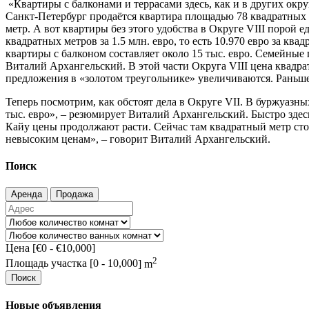
«Квартиры с балконами и террасами здесь, как и в других о
Санкт-Петербург продаётся квартира площадью 78 квадратных 
метр. А вот квартиры без этого удобства в Округе VIII порой 
квадратных метров за 1.5 млн. евро, то есть 10.970 евро за к
квартиры с балконом составляет около 15 тыс. евро. Семейные
Виталий Архангельский. В этой части Округа VIII цена квадрат
предложения в «золотом треугольнике» увеличиваются. Раньше
Теперь посмотрим, как обстоят дела в Округе VII. В буржуазны
тыс. евро», – резюмирует Виталий Архангельский. Быстро зде
Кайу цены продолжают расти. Сейчас там квадратный метр сто
невысоким ценам», – говорит Виталий Архангельский.
Поиск
Аренда
Продажа
Цена [
€0
-
€10,000
]
2
Площадь участка [
0
-
10,000
] m
Поиск
Новые объявления