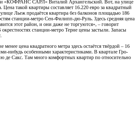
пании «КОФРАНС САРЛ» Виталий Архангельский. Вот, на улице
 Цена такой квартиры составляет 16.220 евро за квадратный
а улице Льеж продаётся квартира без балконов площадью 186
ностям станции-метро Сен-Филипп-дю-Руль. Здесь средняя цена
ится этот район, и они даже не торгуются», – говорит
 В окрестностях станции-метро Терне цены застыли. Запасы
.
е менее цена квадратного метра здесь остаётся твёрдой – 16
ими-нибудь особенными характеристиками. В квартале Гро-
ню де Сакс. Там много комфортных квартир по относительно