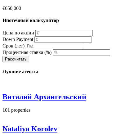
€650,000
Ипотечный калькулятор
Цена по акции
Down Payment
Срок (лет)
Процентная ставка (%)
Рассчитать
Лучшие агенты
Виталий Архангельский
101
properties
Nataliya Korolev