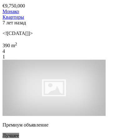
€9,750,000
Монако
Квартиры
7 лет назад
<![CDATA[]]>
2
390 m
4
1
Премиум объявление
Лучшее