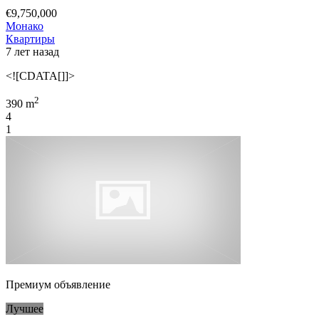
€9,750,000
Монако
Квартиры
7 лет назад
<![CDATA[]]>
2
390 m
4
1
Премиум объявление
Лучшее