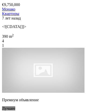
€9,750,000
Монако
Квартиры
7 лет назад
<![CDATA[]]>
2
390 m
4
1
Премиум объявление
Лучшее