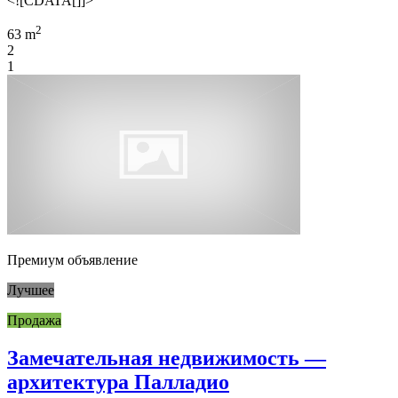
<![CDATA[]]>
2
63 m
2
1
Премиум объявление
Лучшее
Продажа
Замечательная недвижимость —
архитектура Палладио