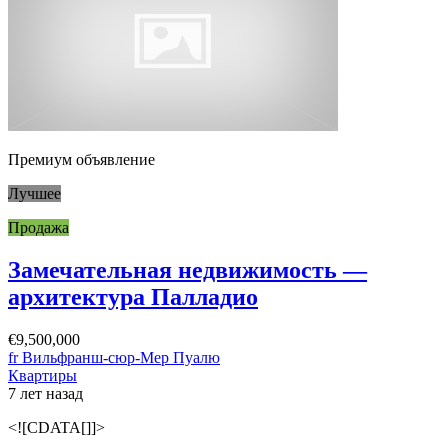
Премиум объявление
Лучшее
Продажа
Замечательная недвижимость —
архитектура Палладио
€9,500,000
fr Вильфранш-сюр-Мер Пуалю
Квартиры
7 лет назад
<![CDATA[]]>