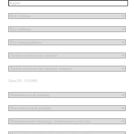
Цена [
€0
-
€10,000
]