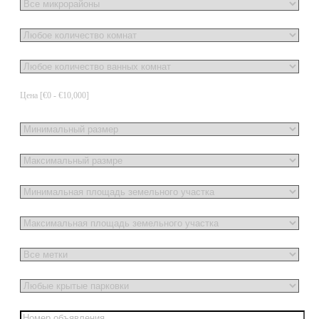
Цена [
€0
-
€10,000
]