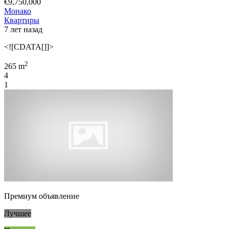
€9,750,000
Монако
Квартиры
7 лет назад
<![CDATA[]]>
2
265 m
4
1
Премиум объявление
Лучшее