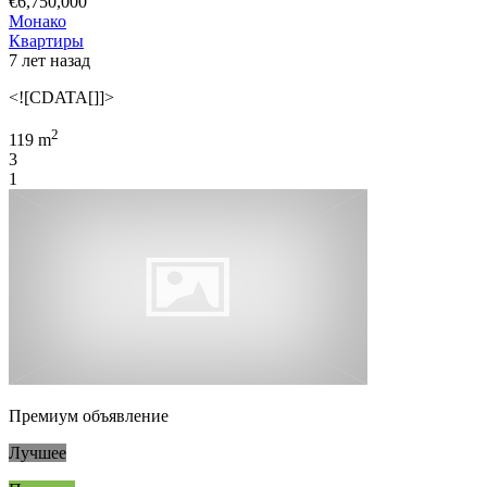
€6,750,000
Монако
Квартиры
7 лет назад
<![CDATA[]]>
2
119 m
3
1
Премиум объявление
Лучшее