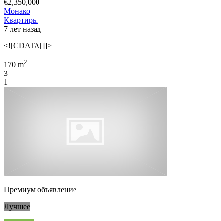
€2,350,000
Монако
Квартиры
7 лет назад
<![CDATA[]]>
2
170 m
3
1
Премиум объявление
Лучшее