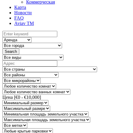
Коммерческая
Карта
Новости
FAQ
Aviav TM
Search
Цена [
€0
-
€10,000
]