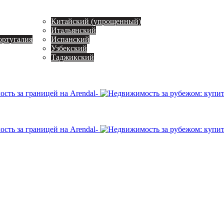
Китайский (упрощенный)
Итальянский
ортугалия
Испанский
Узбекский
Таджикский