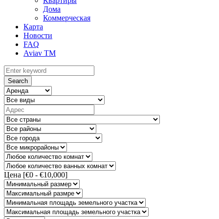
Квартиры
Дома
Коммерческая
Карта
Новости
FAQ
Aviav TM
Search
Цена [
€0
-
€10,000
]