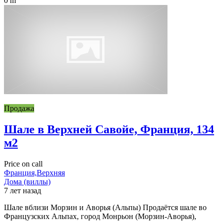
0 m
Продажа
Шале в Верхней Савойе, Франция, 134
м2
Price on call
Франция,Верхняя
Дома (виллы)
7 лет назад
Шале вблизи Морзин и Аворья (Альпы) Продаётся шале во
Французских Альпах, город Монрьон (Морзин-Аворья),