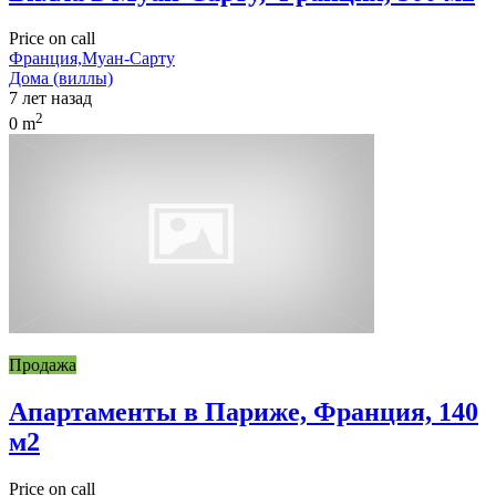
Price on call
Франция,Муан-Сарту
Дома (виллы)
7 лет назад
2
0 m
Продажа
Апартаменты в Париже, Франция, 140
м2
Price on call