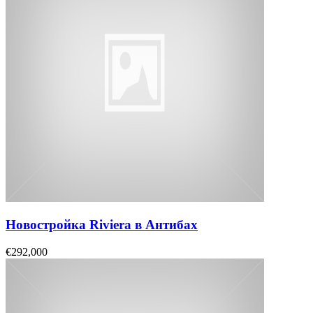
Новостройка Riviera в Антибах
€292,000