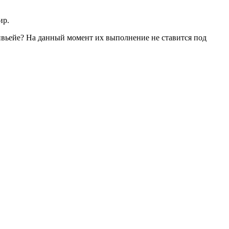
ир.
нвьейе? На данный момент их выполнение не ставится под