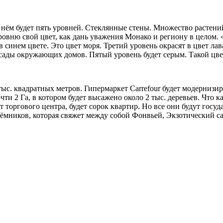
 В нём будет пять уровней. Стеклянные стены. Множество раст
овню свой цвет, как дань уважения Монако и региону в целом. 
 синем цвете. Это цвет моря. Третий уровень окрасят в цвет ла
асады окружающих домов. Пятый уровень будет серым. Такой цв
тыс. квадратных метров. Гипермаркет Carrefour будет модерниз
и 2 Га, в котором будет высажено около 2 тыс. деревьев. Что к
 торгового центра, будет сорок квартир. Но все они будут гос
ёмников, которая свяжет между собой Фонвьей, Экзотический са