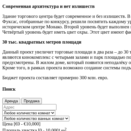
Современная архитектура и нет излишеств
Здание торгового центра будет современное и без излишеств.
Фуксас, отобранные по конкурсу, решили посвятить каждому ур
историческом центре Монако. Второй уровень будет выполнен в
Четвёртый уровень будет иметь цвет охры. Этот цвет имеют ф
30 тыс. квадратных метров площади
Данный проект увеличит торговые площади в два раза – до 30 
являются кинокомплекс с четырьмя залами и парк площадью почт
предусмотрены. В жилом доме, который появится неподалёку от
Кроме того, в рамках проекта возможно создание системы подъ
Бюджет проекта составляет примерно 300 млн. евро.
Поиск
Аренда
Продажа
Цена [
€0
-
€10,000
]
2
Площадь участка [
0
-
10,000
] m