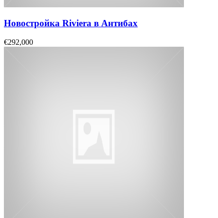
Новостройка Riviera в Антибах
€292,000