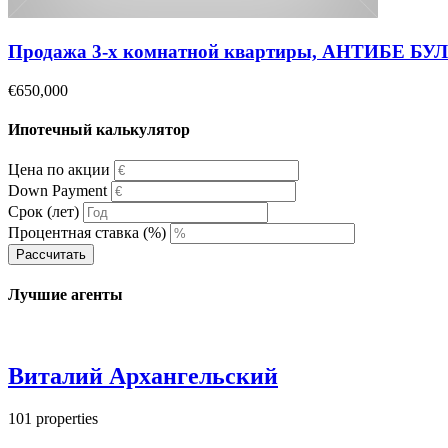
Продажа 3-х комнатной квартиры, АНТИБЕ Б
€650,000
Ипотечный калькулятор
Цена по акции
Down Payment
Срок (лет)
Процентная ставка (%)
Рассчитать
Лучшие агенты
Виталий Архангельский
101
properties