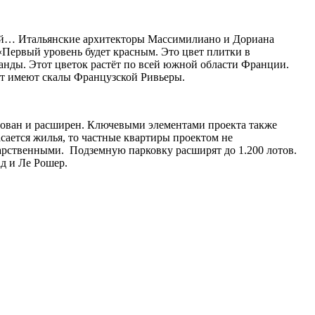
ений… Итальянские архитекторы Массимилиано и Дориана
«Первый уровень будет красным. Это цвет плитки в
ванды. Этот цветок растёт по всей южной области Франции.
ет имеют скалы Французской Ривьеры.
ирован и расширен. Ключевыми элементами проекта также
асается жилья, то частные квартиры проектом не
ударственными. Подземную парковку расширят до 1.200 лотов.
д и Ле Рошер.