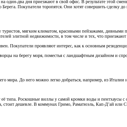
на один-два дня приезжают в свой офис. В результате этой сме
 Берега. Покупатели торопятся. Они хотят совершить сделку до
у туристов, мягким климатом, красивыми пейзажами, дивными п
елей элитной недвижимости, в том числе и тех, что приезжают 
ен. Покупатели проявляют интерес, как к основным резиденция
Дворцы на берегу моря, поместья с ландшафтным дизайном и сп
его мира. До него можно легко добраться, например, из Италии 
её типа. Роскошные виллы у самой кромки воды и пентхаусы с 
ега, стоит дешевле. В коммунах Гримо, Раматюэль, Кап-Д’ай ил