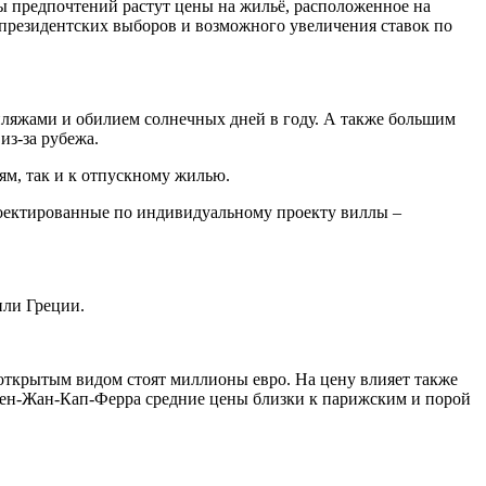
ны предпочтений растут цены на жильё, расположенное на
 президентских выборов и возможного увеличения ставок по
ляжами и обилием солнечных дней в году. А также большим
из-за рубежа.
м, так и к отпускному жилью.
роектированные по индивидуальному проекту виллы –
или Греции.
открытым видом стоят миллионы евро. На цену влияет также
и Сен-Жан-Кап-Ферра средние цены близки к парижским и порой