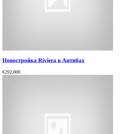
Новостройка Riviera в Антибах
€292,000