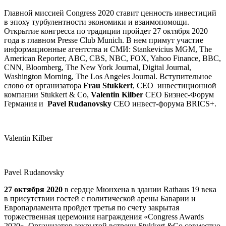
Главной миссией Congress 2020 ставит ценность инвестиций
в эпоху турбулентности экономики и взаимопомощи.
Открытие конгресса по традиции пройдет 27 октября 2020
года в главном Presse Club Munich. В нем примут участие
информационные агентства и СМИ: Stankevicius MGM, The
American Reporter, ABC, CBS, NBC, FOX, Yahoo Finance, BBC,
CNN, Bloomberg, The New York Journal, Digital Journal,
Washington Morning, The Los Angeles Journal. Вступительное
слово от организатора
Frau Stukkert
, CEO инвестиционной
компании Stukkert & Co,
Valentin Kilber
CEO Бизнес-Форум
Германия и
Pavel Rudanovsky
CEO инвест-форума BRICS+.
Valentin Kilber
Pavel Rudanovsky
27 октября 2020
в сердце Мюнхена в здании Rathaus 19 века
в присутствии гостей с политической арены Баварии и
Европарламента пройдет третья по счету закрытая
торжественная церемония награждения «Congress Awards
2020». Организатор закрытой встречи Stukkert &Co совместно