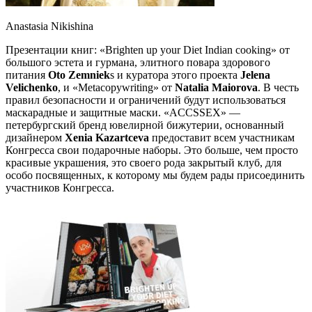
Anastasia Nikishina
Презентации книг: «Brighten up your Diet Indian cooking» от
большого эстета и гурмана, элитного повара здорового
питания
Oto Zemniek
s и куратора этого проекта
Jelena
Velichenko
, и «Metacopywriting» от
Natalia Maiorova
. В честь
правил безопасности и ограничений будут использоваться
маскарадные и защитные маски. «ACCSSEX» —
петербургский бренд ювелирной бижутерии, основанный
дизайнером
Xenia Kazartceva
предоставит всем участникам
Конгресса свои подарочные наборы. Это больше, чем просто
красивые украшения, это своего рода закрытый клуб, для
особо посвященных, к которому мы будем рады присоединить
участников Конгресса.