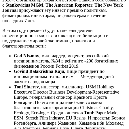
с
Stankevicius MGM
,
The American Reporter, The New York
Journal
присуждают эту инвест-премию политикам,
филантропам, инвесторам, инфлюенсерам в течение
последних 7 лет.
В этом году премией будут отмечены деятели
инвестиционного мира за их вклад в стабилизацию и
поддержание мировой экономики, политики и
благотворительности:
God Nisanov
, миллиардер, меценат, российский
предприниматель, №34 в рейтинге «200 богатейших
бизнесменов России Forbes 2019.
Govind Balakrishna Raju
,
Вице-президент по
инновационным технологиям — Международный
альянс народов мира
Toni Shterev
, инвестор, миллионер, USM Holdings
Executive Director Business Development-Representative
Europe, генеральный спонсор Красного Креста
Болгарии. По его инициативе были созданы
благотворительные организации Christmas Charity,
Ecology, Eco-logic. Среди клиентов
Toni
: Paper Made,
ESM, Stretch Film Industry, EU Resins. И проекты: Бориса
Ротенберга, Алишера Усманова, Хамдана ибн Мохамед
Аль Мактума, Бернара Лозе, Олега Дерипаски.