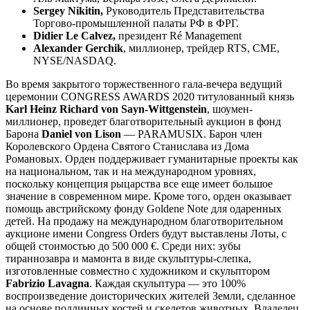
Sergey Nikitin,
Руководитель Представительства
Торгово-промышленной палаты РФ в ФРГ.
Didier Le Calvez,
президент Ré Management
Alexander Gerchik
, миллионер, трейдер RTS, CME,
NYSE/NASDAQ.
Во время закрытого торжественного гала-вечера ведущий
церемонии CONGRESS AWARDS 2020 титулованный князь
Karl Heinz Richard von Sayn-Wittgenstein
, шоумен-
миллионер, проведет благотворительный аукцион в фонд
Барона
Daniel von Lison
— PARAMUSIX. Барон член
Королевского Ордена Святого Станислава из Дома
Романовых. Орден поддерживает гуманитарные проекты как
на национальном, так и на международном уровнях,
поскольку концепция рыцарства все еще имеет большое
значение в современном мире. Кроме того, орден оказывает
помощь австрийскому фонду Goldene Note для одаренных
детей. На продажу на международном благотворительном
аукционе имени Congress Orders будут выставлены Лоты, с
общей стоимостью до 500 000 €. Среди них: зубы
тираннозавра и мамонта в виде скульптуры-слепка,
изготовленные совместно с художником и скульптором
Fabrizio Lavagna
. Каждая скульптура — это 100%
воспроизведение доисторических жителей Земли, сделанное
на основе подлинных костей и скелетов животных. Владелец