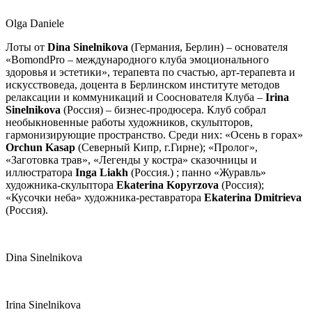
Olga Daniele
Лоты от
Dina Sinelnikova
(Германия, Берлин) – основателя
«BomondPro – международного клуба эмоционального
здоровья и эстетики», терапевта по счастью, арт-терапевта и
искусствоведа, доцента в Берлинском институте методов
релаксации и коммуникаций и Сооснователя Клуба –
Irina
Sinelnikova
(Россия) – бизнес-продюсера. Клуб собрал
необыкновенные работы художников, скульпторов,
гармонизирующие пространство. Среди них: «Осень в горах»
Orchun Kasap
(Северный Кипр, г.Гирне); «Пролог»,
«Заготовка трав», «Легенды у костра» сказочницы и
иллюстратора
Inga Liakh
(Россия.) ; панно «Журавль»
художника-скульптора
Ekaterina Kopyrzova
(Россия);
«Кусочки неба» художника-реставратора
Ekaterina Dmitrieva
(Россия).
Dina Sinelnikova
Irina Sinelnikova