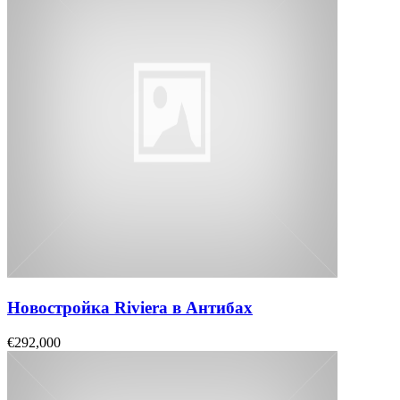
Новостройка Riviera в Антибах
€292,000