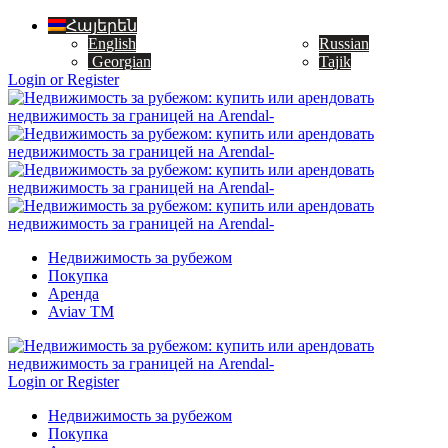
Հայերեն
English
Russian
Georgian
Tajik
Login or Register
Недвижимость за рубежом
Покупка
Аренда
Aviav TM
Login or Register
Недвижимость за рубежом
Покупка