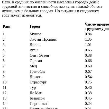
Итак, в средних по численности населения городах дела с
трудовой занятостью и способностью купить жильё обстоят
лучше, чем в больших городах. Но ситуация в следующем
году может измениться.
Число предло
Ранг
Город
трудовому до
1
Мулюз
0.84
2
Экс-ан-Прованс
1.35
3
Лилль
1.01
4
Руан
0.65
5
Сент-Этьен
0.38
6
Орлеан
0.66
7
Мец
0.69
8
Гренобль
0.67
9
Дижон
0.54
10
Страсбург
0.75
11
Тур
0.46
12
Ле Ман
0.38
13
Безансон
0.45
14
Перпиньян
0.24
15
Клермон-Ферран
0.31