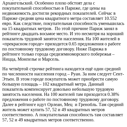
Архангельский. Особенно плохо обстоят дела с
покупательной способностью в Париже, где цены на
недвижимость достигли рекордных показателей. Сейчас в
Париже средняя цена квадратного метра составляет 10.552
евро. Как следствие, покупательная способность уменьшилась
на 15 квадратных метров. По этой причине Париж занял в
рейтинге двадцать восьмое место. И это несмотря на хороший
показатель трудовой занятости населения. На 100 жителей в
«прекрасном городе» приходится 0.65 предложения о работе
по постоянному трудовому договору. Ниже Парижа в
рейтинге только города средиземноморского побережья –
Ницца, Монпелье и Марсель.
На четвёртой строчке рейтинга находится ещё один средний
по численности населения город – Руан. За ним следует Сент-
Этьен. В этом городе покупатель может приобрести самую
большую площадь – 102 квадратный метра. Данный
показатель компенсирует довольно небольшую трудовую
занятость населения. На 100 жителей там приходится 0.38%
предложения о работе по постоянному трудовому договору.
Далее в рейтинге идут Орлеан, Мец и Гренобль. Там средний
житель может купить 57, 52 и 49 квадратных метров
соответственно. А покупательная способность там составляет
57, 52 и 49 квадратных метров соответственно.