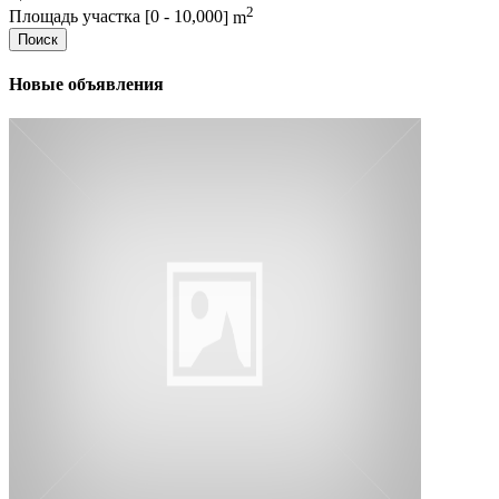
2
Площадь участка [
0
-
10,000
] m
Поиск
Новые объявления