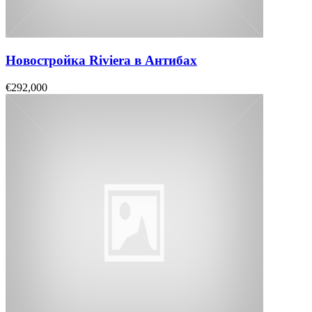
Новостройка Riviera в Антибах
€292,000