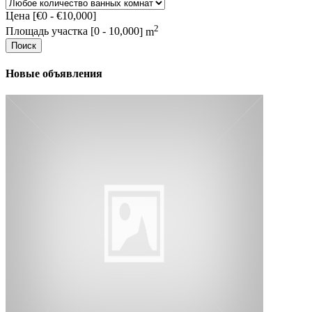
Цена [
€0
-
€10,000
]
2
Площадь участка [
0
-
10,000
] m
Поиск
Новые объявления