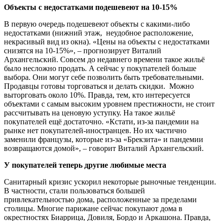
Объекты с недостатками подешевеют на 10-15%
В первую очередь подешевеют объекты с какими-либо
недостатками (нижний этаж, неудобное расположение,
некрасивый вид из окна). «Цены на объекты с недостатками
снизятся на 10-15%», – прогнозирует Виталий
Архангельский. Совсем до недавнего времени такое жильё
было несложно продать. А сейчас у покупателей больше
выбора. Они могут себе позволить быть требовательными.
Продавцы готовы торговаться и делать скидки. Можно
выторговать около 10%. Правда, тем, кто интересуется
объектами с самым высоким уровнем престижности, не стоит
рассчитывать на ценовую уступку. На такое жильё
покупателей ещё достаточно. «Кстати, из-за пандемии на
рынке нет покупателей-иностранцев. Но их частично
заменили французы, которые из-за «Брекзита» и пандемии
возвращаются домой», – говорит Виталий Архангельский.
У покупателей теперь другие любимые места
Санитарный кризис ускорил некоторые рыночные тенденции.
В частности, стали пользоваться большей
привлекательностью дома, расположенные за пределами
столицы. Многие парижане сейчас покупают дома в
окрестностях Биаррица, Довиля, Бордо и Аркашона. Правда,