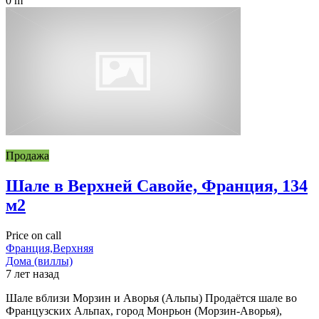
0 m
Продажа
Шале в Верхней Савойе, Франция, 134
м2
Price on call
Франция,Верхняя
Дома (виллы)
7 лет назад
Шале вблизи Морзин и Аворья (Альпы) Продаётся шале во
Французских Альпах, город Монрьон (Морзин-Аворья),