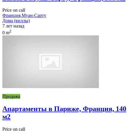
Price on call
Франция,Муан-Сарту
Дома (виллы)
7 лет назад
2
0 m
Продажа
Апартаменты в Париже, Франция, 140
м2
Price on call