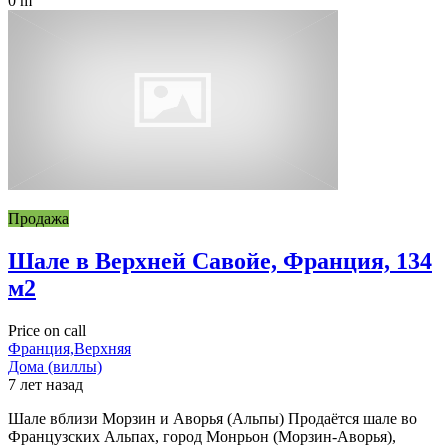
0 m
Продажа
Шале в Верхней Савойе, Франция, 134
м2
Price on call
Франция,Верхняя
Дома (виллы)
7 лет назад
Шале вблизи Морзин и Аворья (Альпы) Продаётся шале во
Французских Альпах, город Монрьон (Морзин-Аворья),