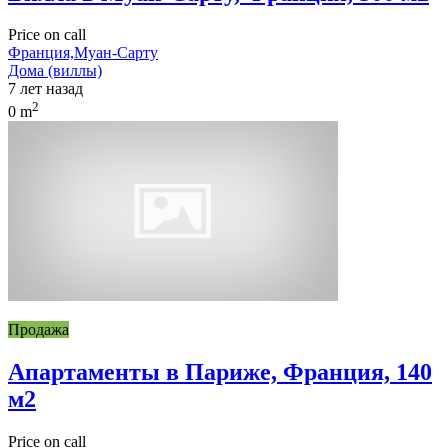
Price on call
Франция,Муан-Сарту
Дома (виллы)
7 лет назад
2
0 m
Продажа
Апартаменты в Париже, Франция, 140
м2
Price on call