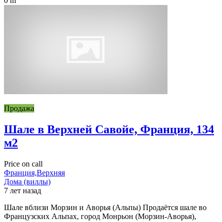
0 m
Продажа
Шале в Верхней Савойе, Франция, 134
м2
Price on call
Франция,Верхняя
Дома (виллы)
7 лет назад
Шале вблизи Морзин и Аворья (Альпы) Продаётся шале во
Французских Альпах, город Монрьон (Морзин-Аворья),