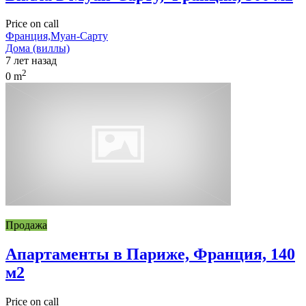
Price on call
Франция,Муан-Сарту
Дома (виллы)
7 лет назад
2
0 m
Продажа
Апартаменты в Париже, Франция, 140
м2
Price on call