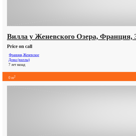
Вилла у Женевского Озера, Франция, 
Price on call
Франция,Женевское
Дома (виллы)
7 лет назад
2
0 m