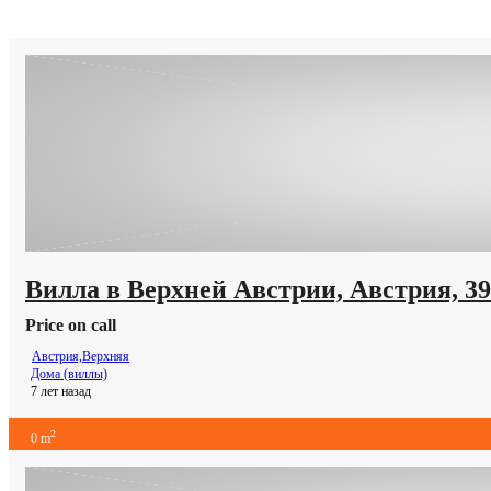
Вилла в Верхней Австрии, Австрия, 39
Price on call
Австрия,Верхняя
Дома (виллы)
7 лет назад
2
0 m