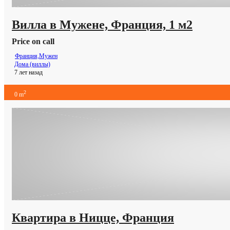
Вилла в Мужене, Франция, 1 м2
Price on call
Франция,Мужен
Дома (виллы)
7 лет назад
2
0 m
Квартира в Ницце, Франция